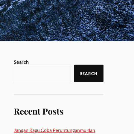
Search
SEARCH
Recent Posts
Jangan Ragu Coba Peruntunganmu dan