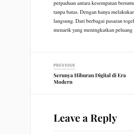
perpaduan antara kesempatan berunt
tanpa batas. Dengan hanya melakukan 
langsung. Dari berbagai pasaran toge
menarik yang meningkatkan peluang
PREVIOUS
Serunya Hiburan Digital di Era
Modern
Leave a Reply