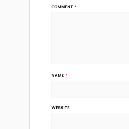
COMMENT
*
NAME
*
WEBSITE