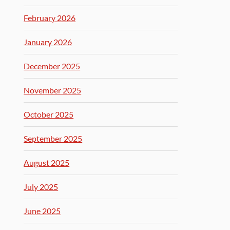
February 2026
January 2026
December 2025
November 2025
October 2025
September 2025
August 2025
July 2025
June 2025