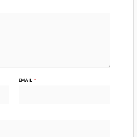
EMAIL
*