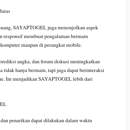
Batas
menang, SAYAPTOGEL juga menonjolkan aspek
dan responsif membuat pengalaman bermain
 komputer maupun di perangkat mobile.
, prediksi angka, dan forum diskusi meningkatkan
 tidak hanya bermain, tapi juga dapat berinteraksi
ine. Ini menjadikan SAYAPTOGEL lebih dari
GEL
n dan penarikan dapat dilakukan dalam waktu