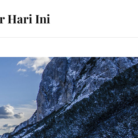
r Hari Ini