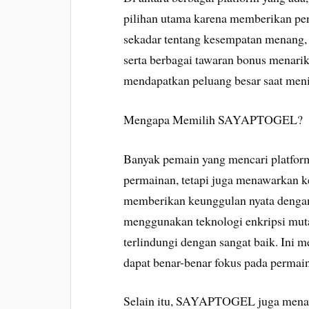
pilihan utama karena memberikan pen
sekadar tentang kesempatan menang,
serta berbagai tawaran bonus menarik
mendapatkan peluang besar saat meni
Mengapa Memilih SAYAPTOGEL?
Banyak pemain yang mencari platform
permainan, tetapi juga menawarkan
memberikan keunggulan nyata dengan 
menggunakan teknologi enkripsi mutak
terlindungi dengan sangat baik. Ini
dapat benar-benar fokus pada permai
Selain itu, SAYAPTOGEL juga menawar