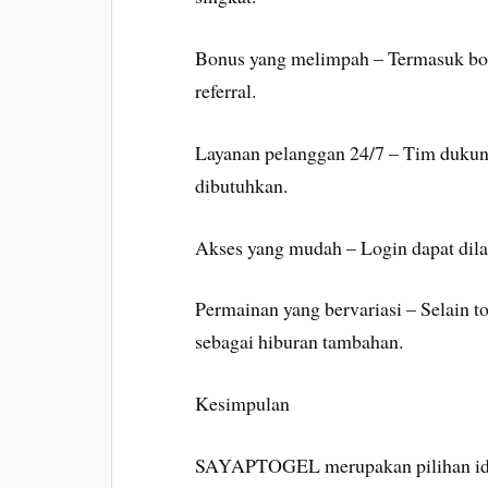
Bonus yang melimpah – Termasuk bon
referral.
Layanan pelanggan 24/7 – Tim dukun
dibutuhkan.
Akses yang mudah – Login dapat dila
Permainan yang bervariasi – Selain to
sebagai hiburan tambahan.
Kesimpulan
SAYAPTOGEL merupakan pilihan ideal