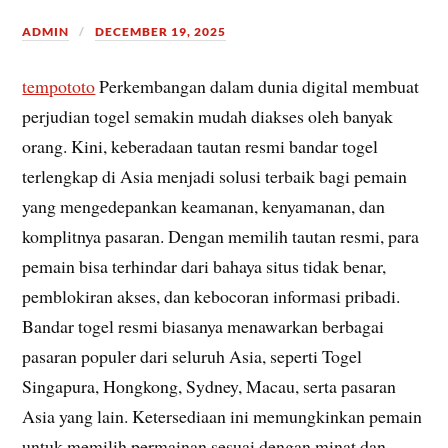
ADMIN
DECEMBER 19, 2025
tempototo
Perkembangan dalam dunia digital membuat
perjudian togel semakin mudah diakses oleh banyak
orang. Kini, keberadaan tautan resmi bandar togel
terlengkap di Asia menjadi solusi terbaik bagi pemain
yang mengedepankan keamanan, kenyamanan, dan
komplitnya pasaran. Dengan memilih tautan resmi, para
pemain bisa terhindar dari bahaya situs tidak benar,
pemblokiran akses, dan kebocoran informasi pribadi.
Bandar togel resmi biasanya menawarkan berbagai
pasaran populer dari seluruh Asia, seperti Togel
Singapura, Hongkong, Sydney, Macau, serta pasaran
Asia yang lain. Ketersediaan ini memungkinkan pemain
untuk memilih permainan sesuai dengan minat dan