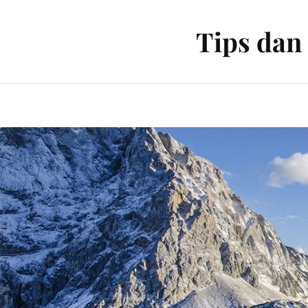
Tips dan 