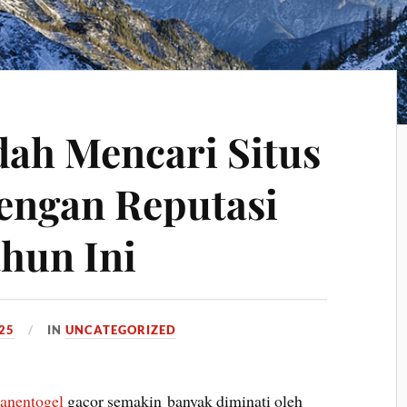
ah Mencari Situs
engan Reputasi
ahun Ini
25
IN
UNCATEGORIZED
anentogel
gacor semakin banyak diminati oleh