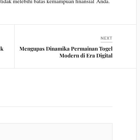
 tidak melebihi batas kemampuan finansial Anda.
NEXT
ak
Mengupas Dinamika Permainan Togel
Modern di Era Digital