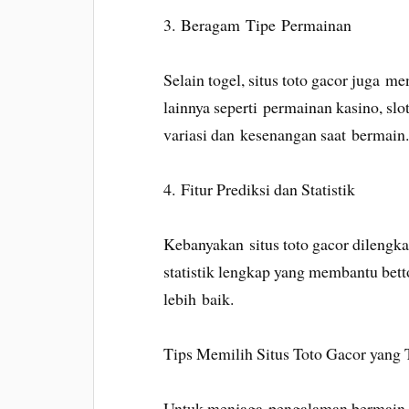
3. Beragam Tipe Permainan
Selain togel, situs toto gacor juga m
lainnya seperti permainan kasino, sl
variasi dan kesenangan saat bermain
4. Fitur Prediksi dan Statistik
Kebanyakan situs toto gacor dilengka
statistik lengkap yang membantu bet
lebih baik.
Tips Memilih Situs Toto Gacor yang 
Untuk menjaga pengalaman bermain