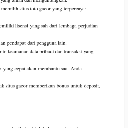
memilih situs toto gacor yang terpercaya:
memiliki lisensi yang sah dari lembaga perjudian
 dan pendapat dari pengguna lain.
in keamanan data pribadi dan transaksi yang
n yang cepat akan membantu saat Anda
k situs gacor memberikan bonus untuk deposit,