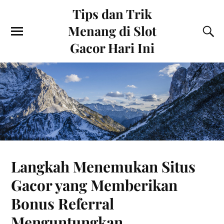
Tips dan Trik
Menang di Slot
Gacor Hari Ini
Langkah Menemukan Situs
Gacor yang Memberikan
Bonus Referral
Menguntungkan