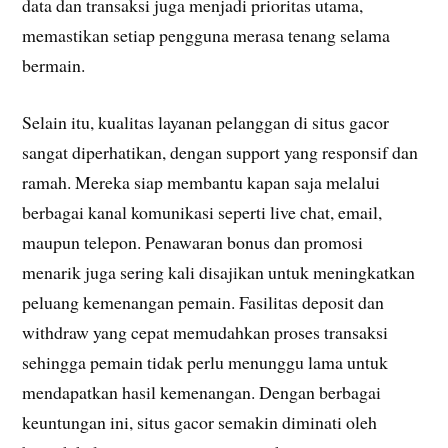
data dan transaksi juga menjadi prioritas utama,
memastikan setiap pengguna merasa tenang selama
bermain.
Selain itu, kualitas layanan pelanggan di situs gacor
sangat diperhatikan, dengan support yang responsif dan
ramah. Mereka siap membantu kapan saja melalui
berbagai kanal komunikasi seperti live chat, email,
maupun telepon. Penawaran bonus dan promosi
menarik juga sering kali disajikan untuk meningkatkan
peluang kemenangan pemain. Fasilitas deposit dan
withdraw yang cepat memudahkan proses transaksi
sehingga pemain tidak perlu menunggu lama untuk
mendapatkan hasil kemenangan. Dengan berbagai
keuntungan ini, situs gacor semakin diminati oleh