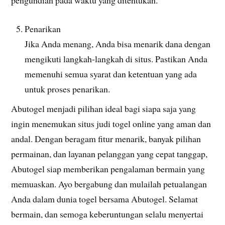
Penarikan
Jika Anda menang, Anda bisa menarik dana dengan
mengikuti langkah-langkah di situs. Pastikan Anda
memenuhi semua syarat dan ketentuan yang ada
untuk proses penarikan.
Abutogel menjadi pilihan ideal bagi siapa saja yang
ingin menemukan situs judi togel online yang aman dan
andal. Dengan beragam fitur menarik, banyak pilihan
permainan, dan layanan pelanggan yang cepat tanggap,
Abutogel siap memberikan pengalaman bermain yang
memuaskan. Ayo bergabung dan mulailah petualangan
Anda dalam dunia togel bersama Abutogel. Selamat
bermain, dan semoga keberuntungan selalu menyertai