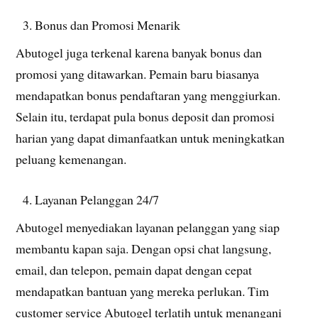
Bonus dan Promosi Menarik
Abutogel juga terkenal karena banyak bonus dan
promosi yang ditawarkan. Pemain baru biasanya
mendapatkan bonus pendaftaran yang menggiurkan.
Selain itu, terdapat pula bonus deposit dan promosi
harian yang dapat dimanfaatkan untuk meningkatkan
peluang kemenangan.
Layanan Pelanggan 24/7
Abutogel menyediakan layanan pelanggan yang siap
membantu kapan saja. Dengan opsi chat langsung,
email, dan telepon, pemain dapat dengan cepat
mendapatkan bantuan yang mereka perlukan. Tim
customer service Abutogel terlatih untuk menangani