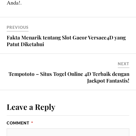
Anda!.
PREVIOUS
Fakta Menarik tentang Slot Gacor Versace4D yang
Patut Diketahui
NEXT
Tempototo – Situs Togel Online 4D Terbaik dengan
Jackpot Fantastis!
Leave a Reply
COMMENT
*