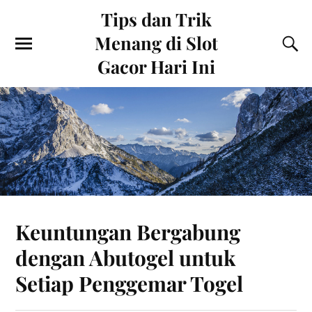
Tips dan Trik
Menang di Slot
Gacor Hari Ini
Keuntungan Bergabung
dengan Abutogel untuk
Setiap Penggemar Togel