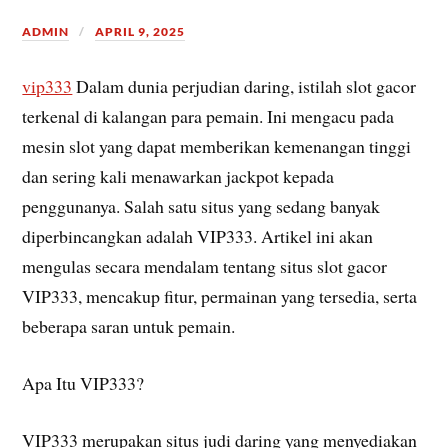
ADMIN
APRIL 9, 2025
vip333
Dalam dunia perjudian daring, istilah slot gacor
terkenal di kalangan para pemain. Ini mengacu pada
mesin slot yang dapat memberikan kemenangan tinggi
dan sering kali menawarkan jackpot kepada
penggunanya. Salah satu situs yang sedang banyak
diperbincangkan adalah VIP333. Artikel ini akan
mengulas secara mendalam tentang situs slot gacor
VIP333, mencakup fitur, permainan yang tersedia, serta
beberapa saran untuk pemain.
Apa Itu VIP333?
VIP333 merupakan situs judi daring yang menyediakan