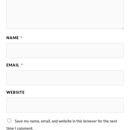
NAME
*
EMAIL
*
WEBSITE
Save my name, email, and website in this browser for the next
time I comment.