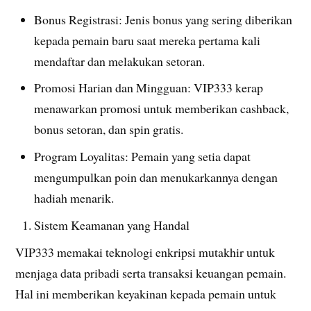
Bonus Registrasi: Jenis bonus yang sering diberikan
kepada pemain baru saat mereka pertama kali
mendaftar dan melakukan setoran.
Promosi Harian dan Mingguan: VIP333 kerap
menawarkan promosi untuk memberikan cashback,
bonus setoran, dan spin gratis.
Program Loyalitas: Pemain yang setia dapat
mengumpulkan poin dan menukarkannya dengan
hadiah menarik.
Sistem Keamanan yang Handal
VIP333 memakai teknologi enkripsi mutakhir untuk
menjaga data pribadi serta transaksi keuangan pemain.
Hal ini memberikan keyakinan kepada pemain untuk