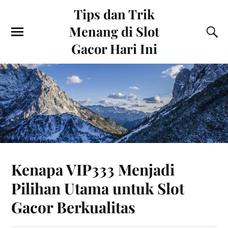
Tips dan Trik
Menang di Slot
Gacor Hari Ini
Kenapa VIP333 Menjadi
Pilihan Utama untuk Slot
Gacor Berkualitas