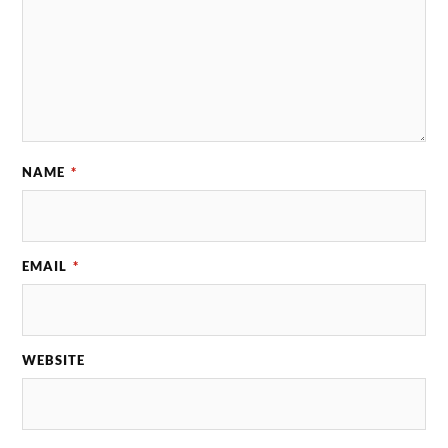
NAME
*
EMAIL
*
WEBSITE