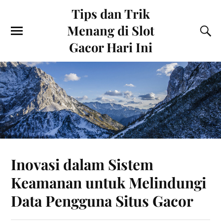
Tips dan Trik
Menang di Slot
Gacor Hari Ini
Inovasi dalam Sistem
Keamanan untuk Melindungi
Data Pengguna Situs Gacor