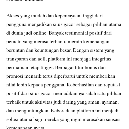
Akses yang mudah dan kepercayaan tinggi dari
pengguna menjadikan situs gacor sebagai pilihan utama
di dunia judi online. Banyak testimonial positif dari
pemain yang merasa terbantu meraih kemenangan
beruntun dan keuntungan besar. Dengan sistem yang
transparan dan adil, platform ini menjaga integritas
permainan tetap tinggi. Berbagai fitur bonus dan
promosi menarik terus diperbarui untuk memberikan
nilai lebih kepada pengguna. Keberhasilan dan reputasi
positif dari situs gacor menjadikannya salah satu pilihan
terbaik untuk aktivitas judi daring yang aman, nyaman,
dan menguntungkan. Keberadaan platform ini menjadi
solusi utama bagi mereka yang ingin merasakan sensasi
kemenangan nyata.