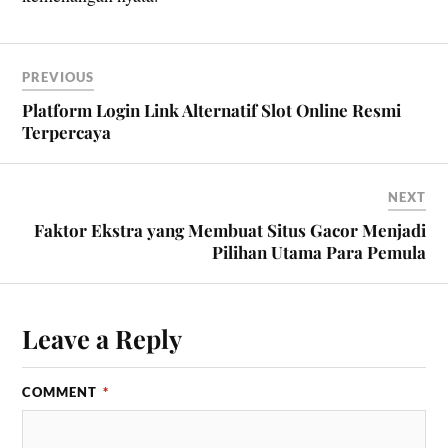
PREVIOUS
Platform Login Link Alternatif Slot Online Resmi
Terpercaya
NEXT
Faktor Ekstra yang Membuat Situs Gacor Menjadi
Pilihan Utama Para Pemula
Leave a Reply
COMMENT
*