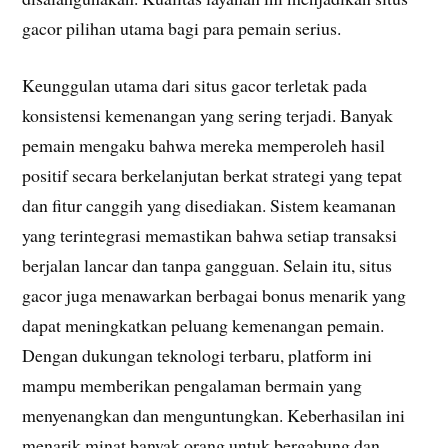
gacor pilihan utama bagi para pemain serius.
Keunggulan utama dari situs gacor terletak pada
konsistensi kemenangan yang sering terjadi. Banyak
pemain mengaku bahwa mereka memperoleh hasil
positif secara berkelanjutan berkat strategi yang tepat
dan fitur canggih yang disediakan. Sistem keamanan
yang terintegrasi memastikan bahwa setiap transaksi
berjalan lancar dan tanpa gangguan. Selain itu, situs
gacor juga menawarkan berbagai bonus menarik yang
dapat meningkatkan peluang kemenangan pemain.
Dengan dukungan teknologi terbaru, platform ini
mampu memberikan pengalaman bermain yang
menyenangkan dan menguntungkan. Keberhasilan ini
menarik minat banyak orang untuk bergabung dan