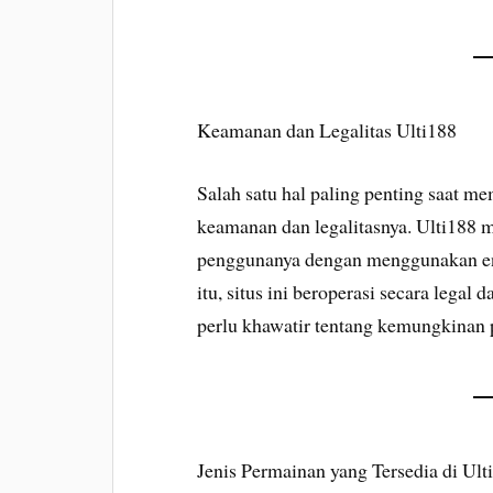
Keamanan dan Legalitas Ulti188
Salah satu hal paling penting saat me
keamanan dan legalitasnya. Ulti188 
penggunanya dengan menggunakan enk
itu, situs ini beroperasi secara legal
perlu khawatir tentang kemungkinan 
Jenis Permainan yang Tersedia di Ult