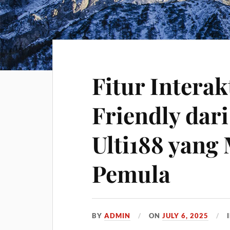
Fitur Interak
Friendly dari
Ulti188 yan
Pemula
BY
ADMIN
ON
JULY 6, 2025