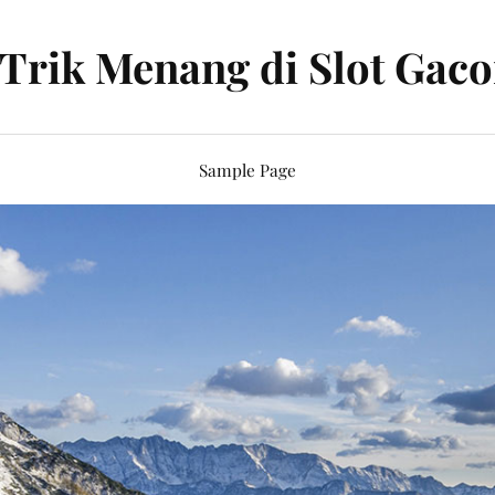
Trik Menang di Slot Gaco
Sample Page