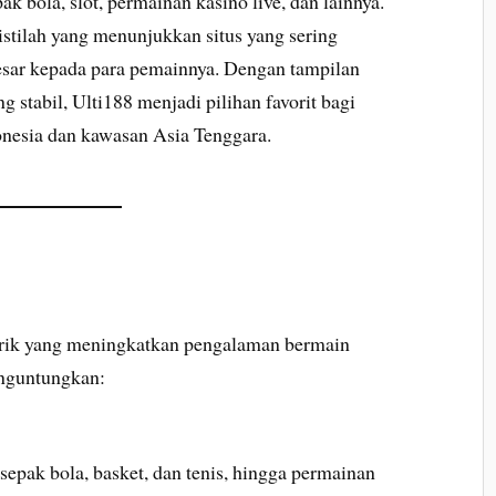
ak bola, slot, permainan kasino live, dan lainnya.
, istilah yang menunjukkan situs yang sering
sar kepada para pemainnya. Dengan tampilan
 stabil, Ulti188 menjadi pilihan favorit bagi
onesia dan kawasan Asia Tenggara.
narik yang meningkatkan pengalaman bermain
nguntungkan:
 sepak bola, basket, dan tenis, hingga permainan