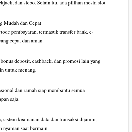
ckjack, dan sicbo. Selain itu, ada pilihan mesin slot
ng Mudah dan Cepat
ode pembayaran, termasuk transfer bank, e-
 yang cepat dan aman.
 bonus deposit, cashback, dan promosi lain yang
in untuk menang.
esional dan ramah siap membantu semua
pan saja.
, sistem keamanan data dan transaksi dijamin,
n nyaman saat bermain.