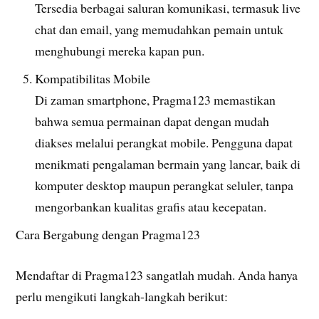
Tersedia berbagai saluran komunikasi, termasuk live
chat dan email, yang memudahkan pemain untuk
menghubungi mereka kapan pun.
Kompatibilitas Mobile
Di zaman smartphone, Pragma123 memastikan
bahwa semua permainan dapat dengan mudah
diakses melalui perangkat mobile. Pengguna dapat
menikmati pengalaman bermain yang lancar, baik di
komputer desktop maupun perangkat seluler, tanpa
mengorbankan kualitas grafis atau kecepatan.
Cara Bergabung dengan Pragma123
Mendaftar di Pragma123 sangatlah mudah. Anda hanya
perlu mengikuti langkah-langkah berikut: