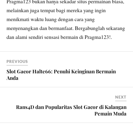
Pragma123 bukan hanya sekadar situs permainan biasa,
melainkan juga tempat bagi mereka yang ingin
menikmati waktu luang dengan cara yang
menyenangkan dan bermanfaat. Bergabunglah sekarang
dan alami sendiri sensasi bermain di Pragma123!.
PREVIOUS
Slot Gacor Halte66: Penuhi Keinginan Bermain
Anda
NEXT
Rans4D dan Popularitas Slot Gacor di Kalangan
Pemain Muda