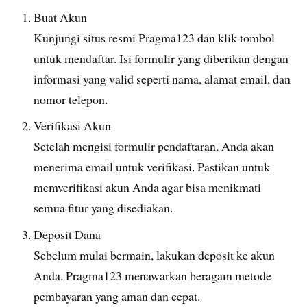
Buat Akun
Kunjungi situs resmi Pragma123 dan klik tombol
untuk mendaftar. Isi formulir yang diberikan dengan
informasi yang valid seperti nama, alamat email, dan
nomor telepon.
Verifikasi Akun
Setelah mengisi formulir pendaftaran, Anda akan
menerima email untuk verifikasi. Pastikan untuk
memverifikasi akun Anda agar bisa menikmati
semua fitur yang disediakan.
Deposit Dana
Sebelum mulai bermain, lakukan deposit ke akun
Anda. Pragma123 menawarkan beragam metode
pembayaran yang aman dan cepat.