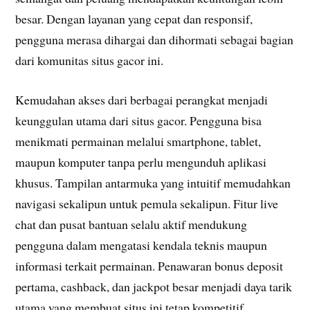
besar. Dengan layanan yang cepat dan responsif,
pengguna merasa dihargai dan dihormati sebagai bagian
dari komunitas situs gacor ini.
Kemudahan akses dari berbagai perangkat menjadi
keunggulan utama dari situs gacor. Pengguna bisa
menikmati permainan melalui smartphone, tablet,
maupun komputer tanpa perlu mengunduh aplikasi
khusus. Tampilan antarmuka yang intuitif memudahkan
navigasi sekalipun untuk pemula sekalipun. Fitur live
chat dan pusat bantuan selalu aktif mendukung
pengguna dalam mengatasi kendala teknis maupun
informasi terkait permainan. Penawaran bonus deposit
pertama, cashback, dan jackpot besar menjadi daya tarik
utama yang membuat situs ini tetap kompetitif.