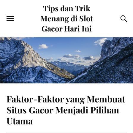
Tips dan Trik
Menang di Slot
Gacor Hari Ini
Faktor-Faktor yang Membuat
Situs Gacor Menjadi Pilihan
Utama