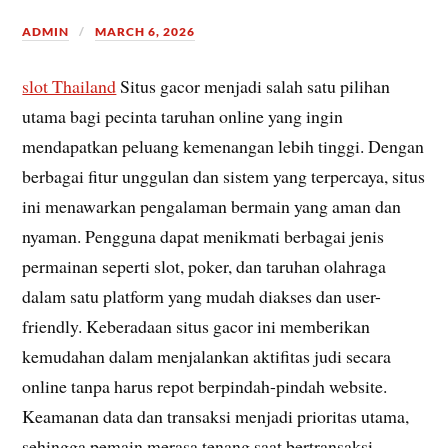
ADMIN
MARCH 6, 2026
slot Thailand
Situs gacor menjadi salah satu pilihan
utama bagi pecinta taruhan online yang ingin
mendapatkan peluang kemenangan lebih tinggi. Dengan
berbagai fitur unggulan dan sistem yang terpercaya, situs
ini menawarkan pengalaman bermain yang aman dan
nyaman. Pengguna dapat menikmati berbagai jenis
permainan seperti slot, poker, dan taruhan olahraga
dalam satu platform yang mudah diakses dan user-
friendly. Keberadaan situs gacor ini memberikan
kemudahan dalam menjalankan aktifitas judi secara
online tanpa harus repot berpindah-pindah website.
Keamanan data dan transaksi menjadi prioritas utama,
sehingga pemain merasa tenang saat bertransaksi