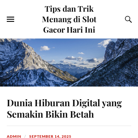
Tips dan Trik
Menang di Slot
Gacor Hari Ini
Dunia Hiburan Digital yang
Semakin Bikin Betah
ADMIN
SEPTEMBER 14, 2025