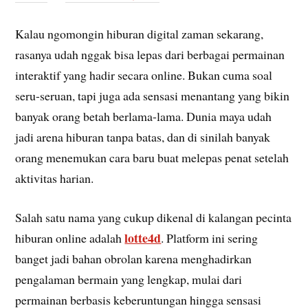
Kalau ngomongin hiburan digital zaman sekarang,
rasanya udah nggak bisa lepas dari berbagai permainan
interaktif yang hadir secara online. Bukan cuma soal
seru-seruan, tapi juga ada sensasi menantang yang bikin
banyak orang betah berlama-lama. Dunia maya udah
jadi arena hiburan tanpa batas, dan di sinilah banyak
orang menemukan cara baru buat melepas penat setelah
aktivitas harian.
Salah satu nama yang cukup dikenal di kalangan pecinta
lotte4d
hiburan online adalah
. Platform ini sering
banget jadi bahan obrolan karena menghadirkan
pengalaman bermain yang lengkap, mulai dari
permainan berbasis keberuntungan hingga sensasi