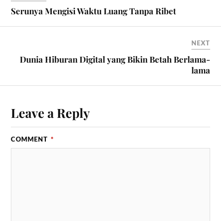
Serunya Mengisi Waktu Luang Tanpa Ribet
NEXT
Dunia Hiburan Digital yang Bikin Betah Berlama-
lama
Leave a Reply
COMMENT
*