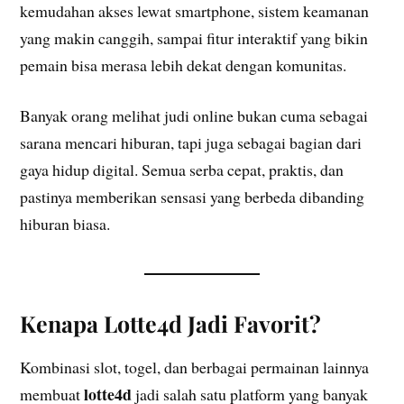
kemudahan akses lewat smartphone, sistem keamanan
yang makin canggih, sampai fitur interaktif yang bikin
pemain bisa merasa lebih dekat dengan komunitas.
Banyak orang melihat judi online bukan cuma sebagai
sarana mencari hiburan, tapi juga sebagai bagian dari
gaya hidup digital. Semua serba cepat, praktis, dan
pastinya memberikan sensasi yang berbeda dibanding
hiburan biasa.
Kenapa Lotte4d Jadi Favorit?
Kombinasi slot, togel, dan berbagai permainan lainnya
lotte4d
membuat
jadi salah satu platform yang banyak