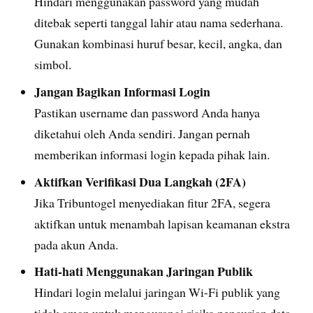
Hindari menggunakan password yang mudah
ditebak seperti tanggal lahir atau nama sederhana.
Gunakan kombinasi huruf besar, kecil, angka, dan
simbol.
Jangan Bagikan Informasi Login
Pastikan username dan password Anda hanya
diketahui oleh Anda sendiri. Jangan pernah
memberikan informasi login kepada pihak lain.
Aktifkan Verifikasi Dua Langkah (2FA)
Jika Tribuntogel menyediakan fitur 2FA, segera
aktifkan untuk menambah lapisan keamanan ekstra
pada akun Anda.
Hati-hati Menggunakan Jaringan Publik
Hindari login melalui jaringan Wi-Fi publik yang