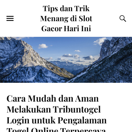
Tips dan Trik
Menang di Slot
Gacor Hari Ini
Cara Mudah dan Aman
Melakukan Tribuntogel
Login untuk Pengalaman
Togel Online Terpercaya