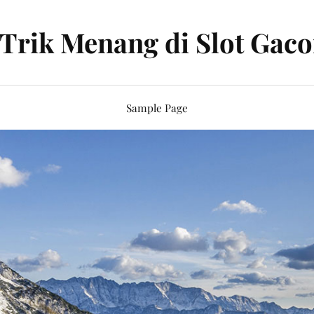
Trik Menang di Slot Gaco
Sample Page