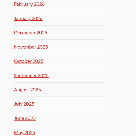
February 2026
January 2026
December 2025
November 2025
October 2025
September 2025
August 2025
July 2025
June 2025
May 2025