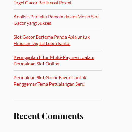
Togel Gacor Berlisensi Resmi
Analisis Perilaku Pemain dalam Mesin Slot
Gacor yang Sukses
Slot Gacor Bertema Panda Asia untuk
Hiburan Digital Lebih Santai
Keunggulan Fitur Multi-Payment dalam
Permainan Slot Online
Permainan Slot Gacor Favorit untuk
Penggemar Tema Petualangan Seru
Recent Comments