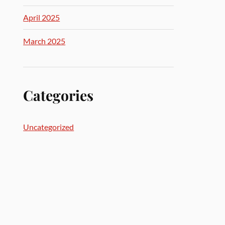
April 2025
March 2025
Categories
Uncategorized