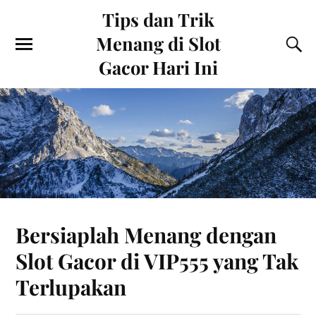
Tips dan Trik
Menang di Slot
Gacor Hari Ini
Bersiaplah Menang dengan
Slot Gacor di VIP555 yang Tak
Terlupakan