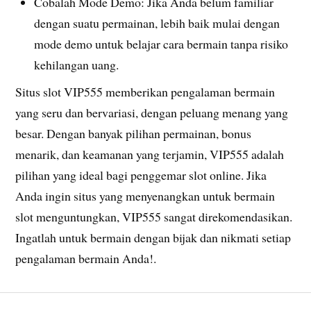
Cobalah Mode Demo: Jika Anda belum familiar
dengan suatu permainan, lebih baik mulai dengan
mode demo untuk belajar cara bermain tanpa risiko
kehilangan uang.
Situs slot VIP555 memberikan pengalaman bermain
yang seru dan bervariasi, dengan peluang menang yang
besar. Dengan banyak pilihan permainan, bonus
menarik, dan keamanan yang terjamin, VIP555 adalah
pilihan yang ideal bagi penggemar slot online. Jika
Anda ingin situs yang menyenangkan untuk bermain
slot menguntungkan, VIP555 sangat direkomendasikan.
Ingatlah untuk bermain dengan bijak dan nikmati setiap
pengalaman bermain Anda!.