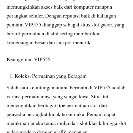
memungkinkan akses baik dari komputer maupun
perangkat seluler. Dengan reputasi baik di kalangan
pemain, VIP555 dianggap sebagai situs slot gacor, yang
berarti permainan di sini sering memberikan
kemenangan besar dan jackpot menarik.
Keunggulan VIP555
Koleksi Permainan yang Beragam
Salah satu keuntungan utama bermain di VIP555 adalah
variasi permainannya yang sangat kaya. Situs ini
menyuguhkan berbagai tipe permainan slot dari
penyedia perangkat lunak terkemuka. Pemain dapat
menikmati aneka tema, mulai dari slot klasik hingga slot
video modern dengan grafik menawan.