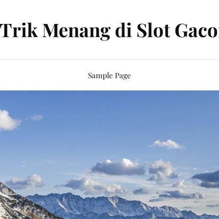
Trik Menang di Slot Gaco
Sample Page