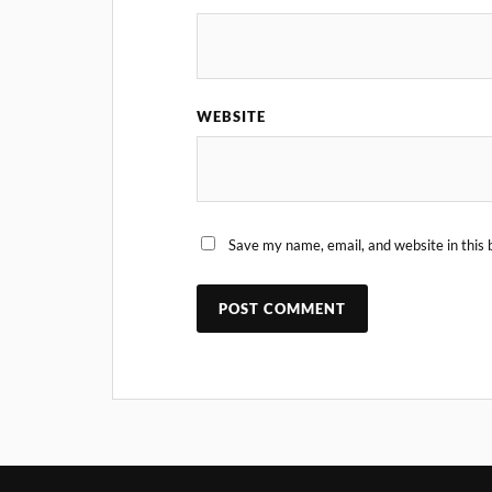
WEBSITE
Save my name, email, and website in this 