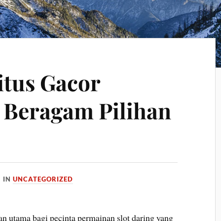
itus Gacor
Beragam Pilihan
IN
UNCATEGORIZED
an utama bagi pecinta permainan slot daring yang