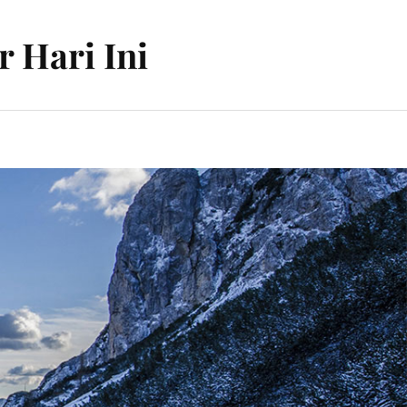
r Hari Ini