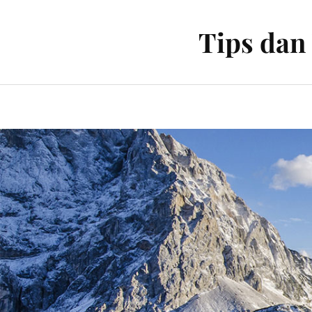
Tips dan 