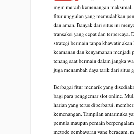
ingin meraih kemenangan maksimal. 
fitur unggulan yang memudahkan pe
dan aman. Banyak dari situs ini meny
transaksi yang cepat dan terpercaya.
strategi bermain tanpa khawatir akan 
keamanan dan kenyamanan menjadi pr
tenang saat bermain dalam jangka wa
juga menambah daya tarik dari situs g
Berbagai fitur menarik yang disediaka
bagi para penggemar slot online. Mul
harian yang terus diperbarui, member
kemenangan. Tampilan antarmuka yan
pemula maupun pemain berpengalaman
metode pembayaran yang beragam, mula