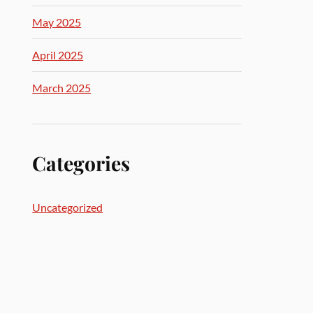
May 2025
April 2025
March 2025
Categories
Uncategorized