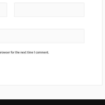
browser for the next time I comment.