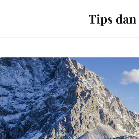
Tips dan 