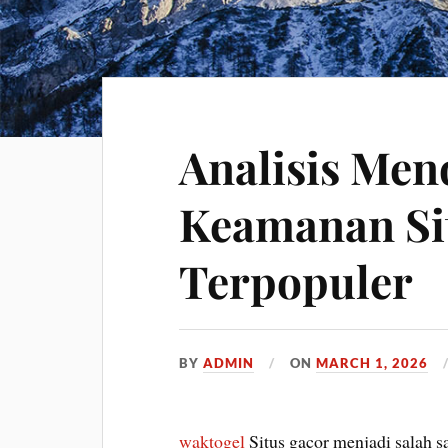
Analisis Men
Keamanan Si
Terpopuler
BY
ADMIN
ON
MARCH 1, 2026
waktogel
Situs gacor menjadi salah s