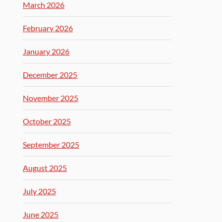
March 2026
February 2026
January 2026
December 2025
November 2025
October 2025
September 2025
August 2025
July 2025
June 2025