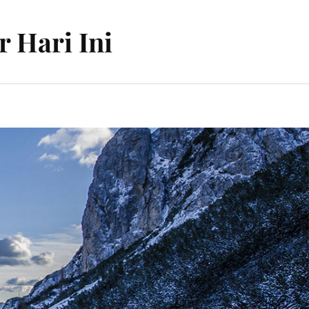
r Hari Ini