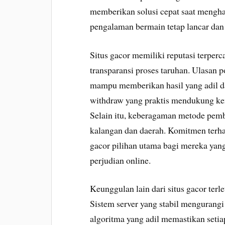
memberikan solusi cepat saat mengha
pengalaman bermain tetap lancar da
Situs gacor memiliki reputasi terper
transparansi proses taruhan. Ulasan p
mampu memberikan hasil yang adil da
withdraw yang praktis mendukung ken
Selain itu, keberagaman metode pem
kalangan dan daerah. Komitmen terh
gacor pilihan utama bagi mereka yan
perjudian online.
Keunggulan lain dari situs gacor terle
Sistem server yang stabil mengurangi
algoritma yang adil memastikan setia