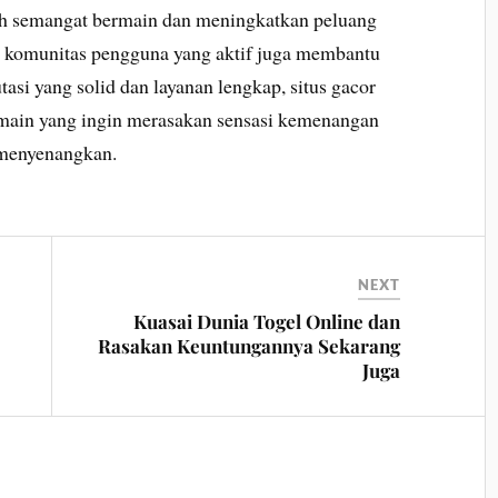
h semangat bermain dan meningkatkan peluang
 komunitas pengguna yang aktif juga membantu
tasi yang solid dan layanan lengkap, situs gacor
emain yang ingin merasakan sensasi kemenangan
 menyenangkan.
NEXT
Kuasai Dunia Togel Online dan
Rasakan Keuntungannya Sekarang
Juga