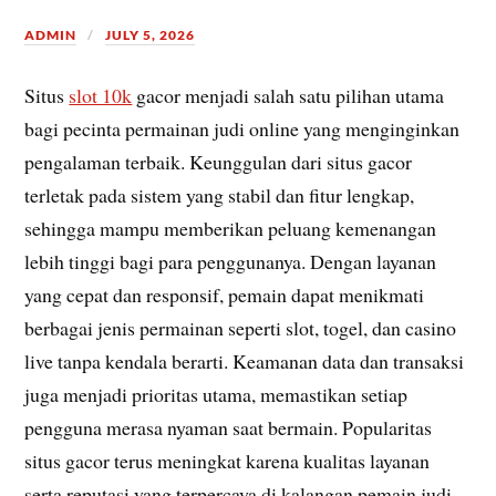
ADMIN
JULY 5, 2026
Situs
slot 10k
gacor menjadi salah satu pilihan utama
bagi pecinta permainan judi online yang menginginkan
pengalaman terbaik. Keunggulan dari situs gacor
terletak pada sistem yang stabil dan fitur lengkap,
sehingga mampu memberikan peluang kemenangan
lebih tinggi bagi para penggunanya. Dengan layanan
yang cepat dan responsif, pemain dapat menikmati
berbagai jenis permainan seperti slot, togel, dan casino
live tanpa kendala berarti. Keamanan data dan transaksi
juga menjadi prioritas utama, memastikan setiap
pengguna merasa nyaman saat bermain. Popularitas
situs gacor terus meningkat karena kualitas layanan
serta reputasi yang terpercaya di kalangan pemain judi