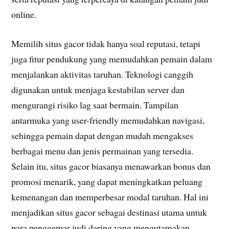
online.
Memilih situs gacor tidak hanya soal reputasi, tetapi
juga fitur pendukung yang memudahkan pemain dalam
menjalankan aktivitas taruhan. Teknologi canggih
digunakan untuk menjaga kestabilan server dan
mengurangi risiko lag saat bermain. Tampilan
antarmuka yang user-friendly memudahkan navigasi,
sehingga pemain dapat dengan mudah mengakses
berbagai menu dan jenis permainan yang tersedia.
Selain itu, situs gacor biasanya menawarkan bonus dan
promosi menarik, yang dapat meningkatkan peluang
kemenangan dan memperbesar modal taruhan. Hal ini
menjadikan situs gacor sebagai destinasi utama untuk
para penggemar judi daring yang mengutamakan