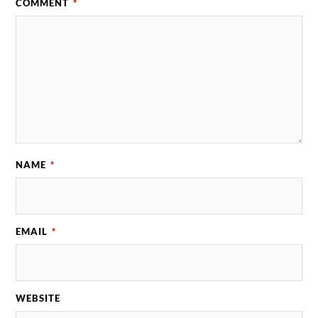
COMMENT
*
NAME
*
EMAIL
*
WEBSITE