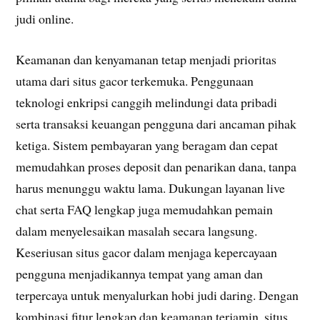
judi online.
Keamanan dan kenyamanan tetap menjadi prioritas
utama dari situs gacor terkemuka. Penggunaan
teknologi enkripsi canggih melindungi data pribadi
serta transaksi keuangan pengguna dari ancaman pihak
ketiga. Sistem pembayaran yang beragam dan cepat
memudahkan proses deposit dan penarikan dana, tanpa
harus menunggu waktu lama. Dukungan layanan live
chat serta FAQ lengkap juga memudahkan pemain
dalam menyelesaikan masalah secara langsung.
Keseriusan situs gacor dalam menjaga kepercayaan
pengguna menjadikannya tempat yang aman dan
terpercaya untuk menyalurkan hobi judi daring. Dengan
kombinasi fitur lengkap dan keamanan terjamin, situs