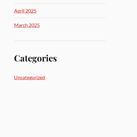
April 2025
March 2025
Categories
Uncategorized