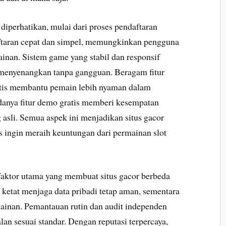
t diperhatikan, mulai dari proses pendaftaran
aftaran cepat dan simpel, memungkinkan pengguna
inan. Sistem game yang stabil dan responsif
menyenangkan tanpa gangguan. Beragam fitur
omatis membantu pemain lebih nyaman dalam
adanya fitur demo gratis memberi kesempatan
asli. Semua aspek ini menjadikan situs gacor
s ingin meraih keuntungan dari permainan slot
aktor utama yang membuat situs gacor berbeda
g ketat menjaga data pribadi tetap aman, sementara
inan. Pemantauan rutin dan audit independen
n sesuai standar. Dengan reputasi terpercaya,