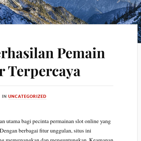
erhasilan Pemain
or Terpercaya
IN
UNCATEGORIZED
an utama bagi pecinta permainan slot online yang
ngan berbagai fitur unggulan, situs ini
ng menyenangkan dan menguntungkan. Keamanan