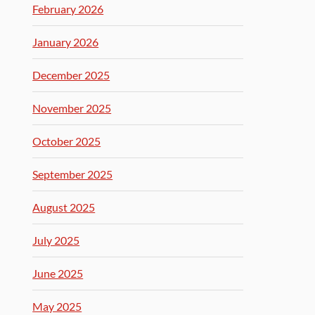
February 2026
January 2026
December 2025
November 2025
October 2025
September 2025
August 2025
July 2025
June 2025
May 2025