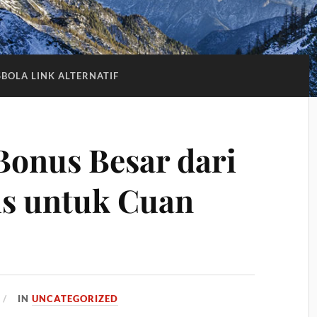
SBOLA LINK ALTERNATIF
onus Besar dari
is untuk Cuan
IN
UNCATEGORIZED