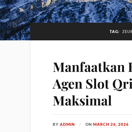
TAG:
ZEU
Manfaatkan B
Agen Slot Qr
Maksimal
BY
ADMIN
ON
MARCH 26, 2026