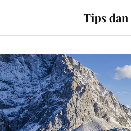
Tips dan 