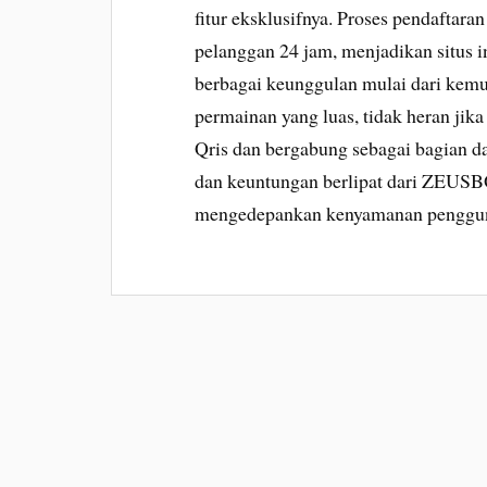
fitur eksklusifnya. Proses pendaftar
pelanggan 24 jam, menjadikan situs i
berbagai keunggulan mulai dari kemu
permainan yang luas, tidak heran jik
Qris dan bergabung sebagai bagian da
dan keuntungan berlipat dari ZEUSB
mengedepankan kenyamanan penggu