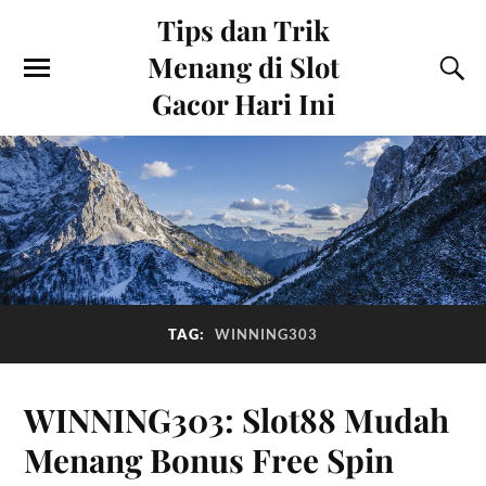
Tips dan Trik
Menang di Slot
Gacor Hari Ini
TAG:
WINNING303
WINNING303: Slot88 Mudah
Menang Bonus Free Spin