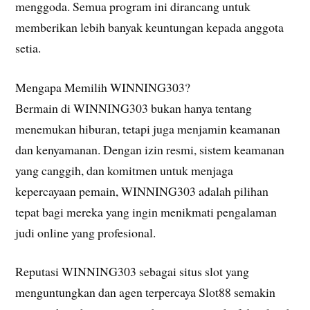
menggoda. Semua program ini dirancang untuk
memberikan lebih banyak keuntungan kepada anggota
setia.
Mengapa Memilih WINNING303?
Bermain di WINNING303 bukan hanya tentang
menemukan hiburan, tetapi juga menjamin keamanan
dan kenyamanan. Dengan izin resmi, sistem keamanan
yang canggih, dan komitmen untuk menjaga
kepercayaan pemain, WINNING303 adalah pilihan
tepat bagi mereka yang ingin menikmati pengalaman
judi online yang profesional.
Reputasi WINNING303 sebagai situs slot yang
menguntungkan dan agen terpercaya Slot88 semakin