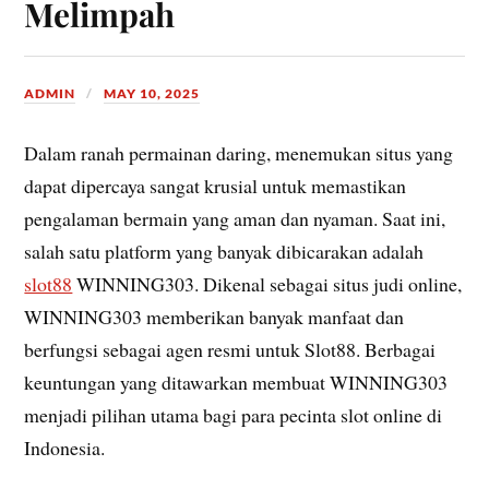
Melimpah
ADMIN
MAY 10, 2025
Dalam ranah permainan daring, menemukan situs yang
dapat dipercaya sangat krusial untuk memastikan
pengalaman bermain yang aman dan nyaman. Saat ini,
salah satu platform yang banyak dibicarakan adalah
slot88
WINNING303. Dikenal sebagai situs judi online,
WINNING303 memberikan banyak manfaat dan
berfungsi sebagai agen resmi untuk Slot88. Berbagai
keuntungan yang ditawarkan membuat WINNING303
menjadi pilihan utama bagi para pecinta slot online di
Indonesia.