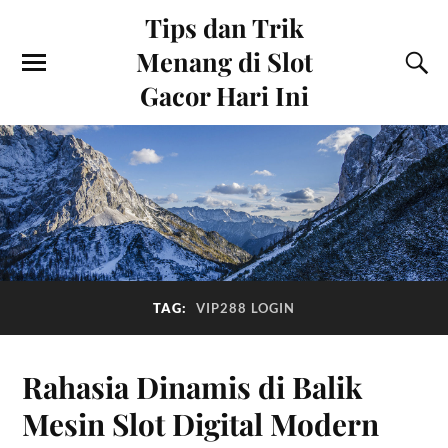
Tips dan Trik
Menang di Slot
Gacor Hari Ini
TAG:
VIP288 LOGIN
Rahasia Dinamis di Balik
Mesin Slot Digital Modern