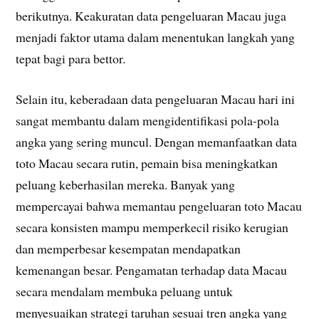
berikutnya. Keakuratan data pengeluaran Macau juga
menjadi faktor utama dalam menentukan langkah yang
tepat bagi para bettor.
Selain itu, keberadaan data pengeluaran Macau hari ini
sangat membantu dalam mengidentifikasi pola-pola
angka yang sering muncul. Dengan memanfaatkan data
toto Macau secara rutin, pemain bisa meningkatkan
peluang keberhasilan mereka. Banyak yang
mempercayai bahwa memantau pengeluaran toto Macau
secara konsisten mampu memperkecil risiko kerugian
dan memperbesar kesempatan mendapatkan
kemenangan besar. Pengamatan terhadap data Macau
secara mendalam membuka peluang untuk
menyesuaikan strategi taruhan sesuai tren angka yang