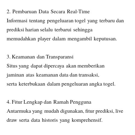
2. Pembaruan Data Secara Real-Time
Informasi tentang pengeluaran togel yang terbaru dan
prediksi harian selalu terbarui sehingga
memudahkan player dalam mengambil keputusan.
3. Keamanan dan Transparansi
Situs yang dapat dipercaya akan memberikan
jaminan atas keamanan data dan transaksi,
serta keterbukaan dalam pengeluaran angka togel.
4. Fitur Lengkap dan Ramah Pengguna
Antarmuka yang mudah digunakan, fitur prediksi, live
draw serta data historis yang komprehensif.