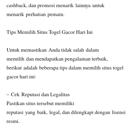
cashback, dan promosi menarik lainnya untuk
menarik perhatian pemain.
Tips Memilih Situs Togel Gacor Hari Ini
Untuk memastikan Anda tidak salah dalam
memilih dan mendapatkan pengalaman terbaik,
berikut adalah beberapa tips dalam memilih situs togel
gacor hari ini:
– Cek Reputasi dan Legalitas
Pastikan situs tersebut memiliki
reputasi yang baik, legal, dan dilengkapi dengan lisensi
resmi.