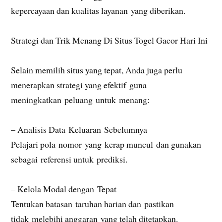
kepercayaan dan kualitas layanan yang diberikan.
Strategi dan Trik Menang Di Situs Togel Gacor Hari Ini
Selain memilih situs yang tepat, Anda juga perlu
menerapkan strategi yang efektif guna
meningkatkan peluang untuk menang:
– Analisis Data Keluaran Sebelumnya
Pelajari pola nomor yang kerap muncul dan gunakan
sebagai referensi untuk prediksi.
– Kelola Modal dengan Tepat
Tentukan batasan taruhan harian dan pastikan
tidak melebihi anggaran yang telah ditetapkan.