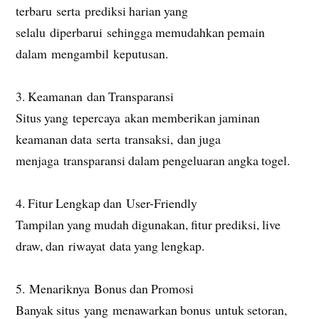
terbaru serta prediksi harian yang
selalu diperbarui sehingga memudahkan pemain
dalam mengambil keputusan.
3. Keamanan dan Transparansi
Situs yang tepercaya akan memberikan jaminan
keamanan data serta transaksi, dan juga
menjaga transparansi dalam pengeluaran angka togel.
4. Fitur Lengkap dan User-Friendly
Tampilan yang mudah digunakan, fitur prediksi, live
draw, dan riwayat data yang lengkap.
5. Menariknya Bonus dan Promosi
Banyak situs yang menawarkan bonus untuk setoran,