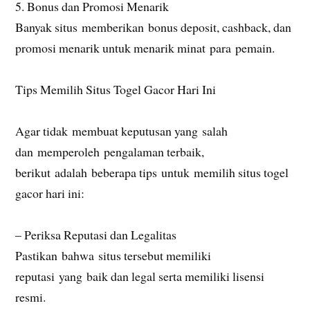
5. Bonus dan Promosi Menarik
Banyak situs memberikan bonus deposit, cashback, dan
promosi menarik untuk menarik minat para pemain.
Tips Memilih Situs Togel Gacor Hari Ini
Agar tidak membuat keputusan yang salah
dan memperoleh pengalaman terbaik,
berikut adalah beberapa tips untuk memilih situs togel
gacor hari ini:
– Periksa Reputasi dan Legalitas
Pastikan bahwa situs tersebut memiliki
reputasi yang baik dan legal serta memiliki lisensi
resmi.