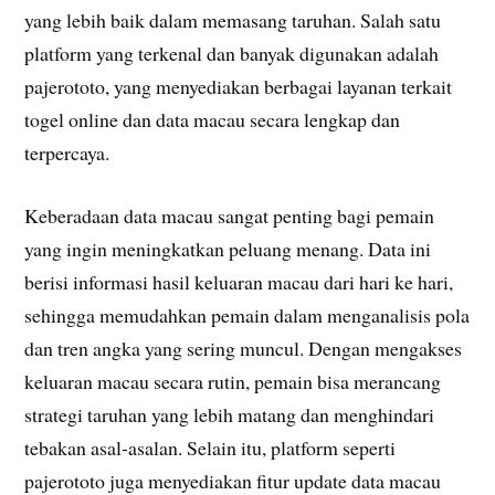
yang lebih baik dalam memasang taruhan. Salah satu
platform yang terkenal dan banyak digunakan adalah
pajerototo, yang menyediakan berbagai layanan terkait
togel online dan data macau secara lengkap dan
terpercaya.
Keberadaan data macau sangat penting bagi pemain
yang ingin meningkatkan peluang menang. Data ini
berisi informasi hasil keluaran macau dari hari ke hari,
sehingga memudahkan pemain dalam menganalisis pola
dan tren angka yang sering muncul. Dengan mengakses
keluaran macau secara rutin, pemain bisa merancang
strategi taruhan yang lebih matang dan menghindari
tebakan asal-asalan. Selain itu, platform seperti
pajerototo juga menyediakan fitur update data macau