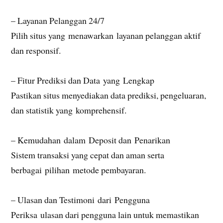
– Layanan Pelanggan 24/7
Pilih situs yang menawarkan layanan pelanggan aktif
dan responsif.
– Fitur Prediksi dan Data yang Lengkap
Pastikan situs menyediakan data prediksi, pengeluaran,
dan statistik yang komprehensif.
– Kemudahan dalam Deposit dan Penarikan
Sistem transaksi yang cepat dan aman serta
berbagai pilihan metode pembayaran.
– Ulasan dan Testimoni dari Pengguna
Periksa ulasan dari pengguna lain untuk memastikan