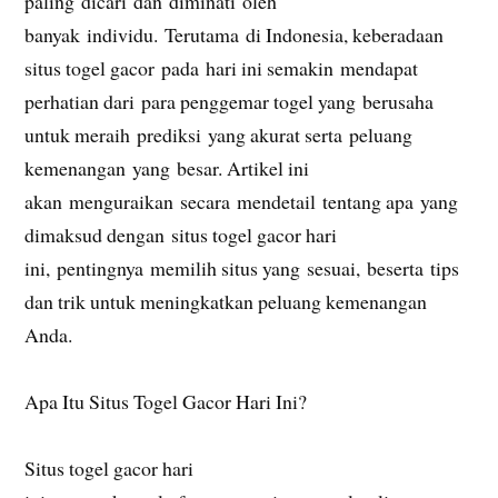
paling dicari dan diminati oleh
banyak individu. Terutama di Indonesia, keberadaan
situs togel gacor pada hari ini semakin mendapat
perhatian dari para penggemar togel yang berusaha
untuk meraih prediksi yang akurat serta peluang
kemenangan yang besar. Artikel ini
akan menguraikan secara mendetail tentang apa yang
dimaksud dengan situs togel gacor hari
ini, pentingnya memilih situs yang sesuai, beserta tips
dan trik untuk meningkatkan peluang kemenangan
Anda.
Apa Itu Situs Togel Gacor Hari Ini?
Situs togel gacor hari