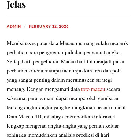
Jelas
ADMIN
FEBRUARY 12, 2026
Membahas seputar data Macau memang selalu menarik
perhatian para penggemar judi dan pengamat angka.
Setiap hari, pengeluaran Macau hari ini menjadi pusat
perhatian karena mampu menunjukkan tren dan pola
yang sangat penting dalam merumuskan strategi
menang. Dengan mengamati data
toto macau
secara
seksama, para pemain dapat memperoleh gambaran
tentang angka-angka yang kemungkinan besar muncul.
Data Macau 4D, misalnya, memberikan informasi
lengkap mengenai angka-angka yang pernah keluar
sehingga memudahkan analisis prediksi di hari