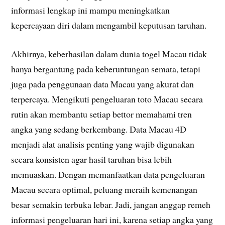
informasi lengkap ini mampu meningkatkan
kepercayaan diri dalam mengambil keputusan taruhan.
Akhirnya, keberhasilan dalam dunia togel Macau tidak
hanya bergantung pada keberuntungan semata, tetapi
juga pada penggunaan data Macau yang akurat dan
terpercaya. Mengikuti pengeluaran toto Macau secara
rutin akan membantu setiap bettor memahami tren
angka yang sedang berkembang. Data Macau 4D
menjadi alat analisis penting yang wajib digunakan
secara konsisten agar hasil taruhan bisa lebih
memuaskan. Dengan memanfaatkan data pengeluaran
Macau secara optimal, peluang meraih kemenangan
besar semakin terbuka lebar. Jadi, jangan anggap remeh
informasi pengeluaran hari ini, karena setiap angka yang