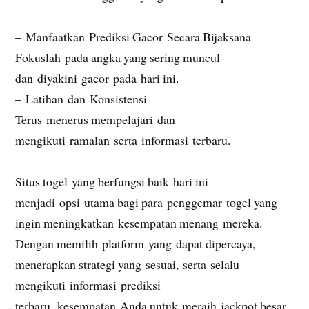
– Manfaatkan Prediksi Gacor Secara Bijaksana
Fokuslah pada angka yang sering muncul
dan diyakini gacor pada hari ini.
– Latihan dan Konsistensi
Terus menerus mempelajari dan
mengikuti ramalan serta informasi terbaru.
Situs togel yang berfungsi baik hari ini
menjadi opsi utama bagi para penggemar togel yang
ingin meningkatkan kesempatan menang mereka.
Dengan memilih platform yang dapat dipercaya,
menerapkan strategi yang sesuai, serta selalu
mengikuti informasi prediksi
terbaru, kesempatan Anda untuk meraih jackpot besar