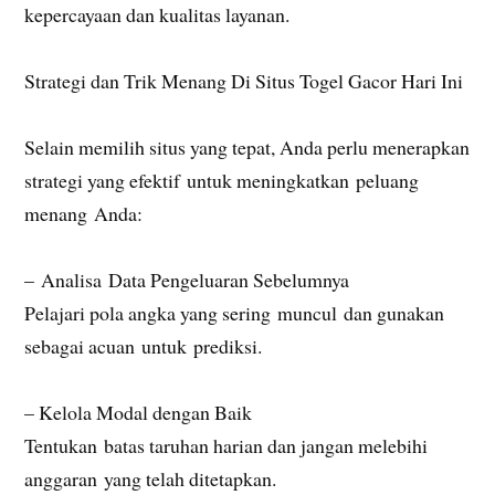
kepercayaan dan kualitas layanan.
Strategi dan Trik Menang Di Situs Togel Gacor Hari Ini
Selain memilih situs yang tepat, Anda perlu menerapkan
strategi yang efektif untuk meningkatkan peluang
menang Anda:
– Analisa Data Pengeluaran Sebelumnya
Pelajari pola angka yang sering muncul dan gunakan
sebagai acuan untuk prediksi.
– Kelola Modal dengan Baik
Tentukan batas taruhan harian dan jangan melebihi
anggaran yang telah ditetapkan.