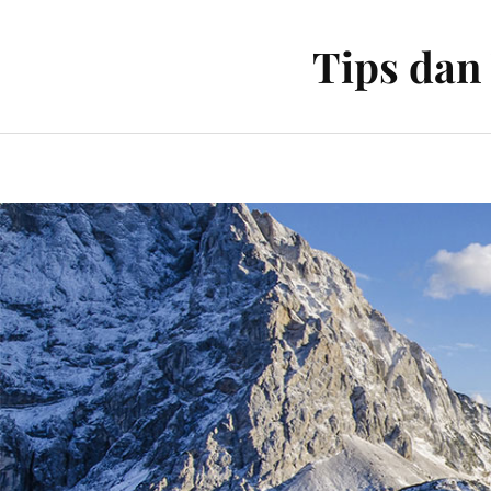
Tips dan 