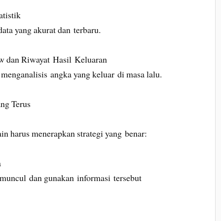
tistik
data yang akurat dan terbaru.
aw dan Riwayat Hasil Keluaran
enganalisis angka yang keluar di masa lalu.
ang Terus
ain harus menerapkan strategi yang benar:
a
g muncul dan gunakan informasi tersebut