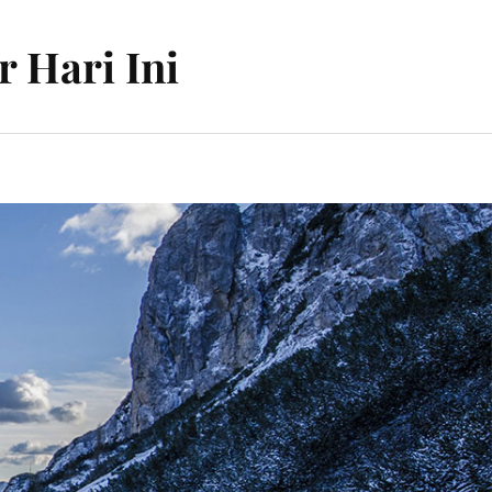
r Hari Ini