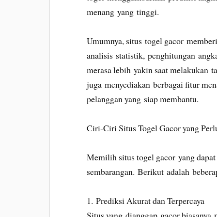
menang yang tinggi.
Umumnya, situs togel gacor memberi
analisis statistik, penghitungan ang
merasa lebih yakin saat melakukan tar
juga menyediakan berbagai fitur menar
pelanggan yang siap membantu.
Ciri-Ciri Situs Togel Gacor yang Per
Memilih situs togel gacor yang dapat
sembarangan. Berikut adalah beberap
1. Prediksi Akurat dan Terpercaya
Situs yang dianggap gacor biasanya 