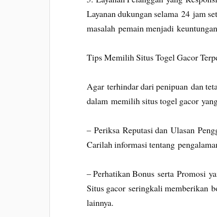
Layanan dukungan selama 24 jam set
masalah pemain menjadi keuntungan b
Tips Memilih Situs Togel Gacor Terp
Agar terhindar dari penipuan dan te
dalam memilih situs togel gacor yang
– Periksa Reputasi dan Ulasan Peng
Carilah informasi tentang pengalaman
– Perhatikan Bonus serta Promosi y
Situs gacor seringkali memberikan b
lainnya.