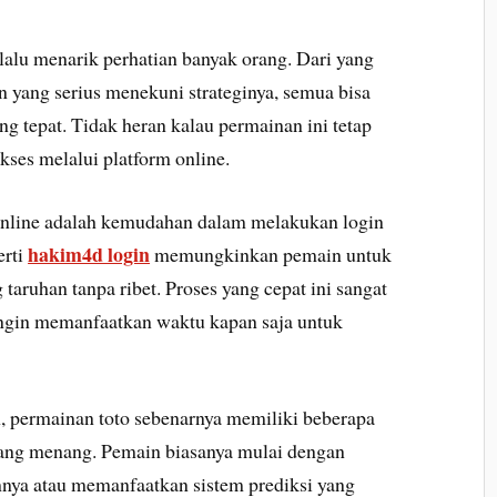
lalu menarik perhatian banyak orang. Dari yang
 yang serius menekuni strateginya, semua bisa
 tepat. Tidak heran kalau permainan ini tetap
ses melalui platform online.
 online adalah kemudahan dalam melakukan login
hakim4d login
erti
memungkinkan pemain untuk
ruhan tanpa ribet. Proses yang cepat ini sangat
ingin memanfaatkan waktu kapan saja untuk
an, permainan toto sebenarnya memiliki beberapa
uang menang. Pemain biasanya mulai dengan
nya atau memanfaatkan sistem prediksi yang