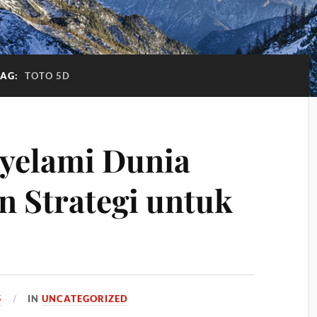
TAG:
TOTO 5D
yelami Dunia
n Strategi untuk
5
IN
UNCATEGORIZED