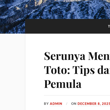
Serunya Men
Toto: Tips da
Pemula
BY
ADMIN
ON
DECEMBER 8, 202