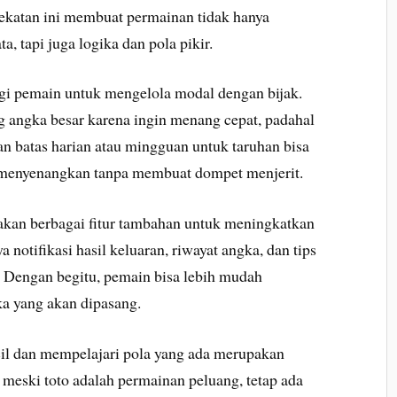
ndekatan ini membuat permainan tidak hanya
, tapi juga logika dan pola pikir.
bagi pemain untuk mengelola modal dengan bijak.
 angka besar karena ingin menang cepat, padahal
kan batas harian atau mingguan untuk taruhan bisa
menyenangkan tanpa membuat dompet menjerit.
iakan berbagai fitur tambahan untuk meningkatkan
notifikasi hasil keluaran, riwayat angka, dan tips
i. Dengan begitu, pemain bisa lebih mudah
a yang akan dipasang.
il dan mempelajari pola yang ada merupakan
, meski toto adalah permainan peluang, tetap ada