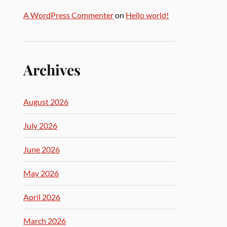
A WordPress Commenter
on
Hello world!
Archives
August 2026
July 2026
June 2026
May 2026
April 2026
March 2026