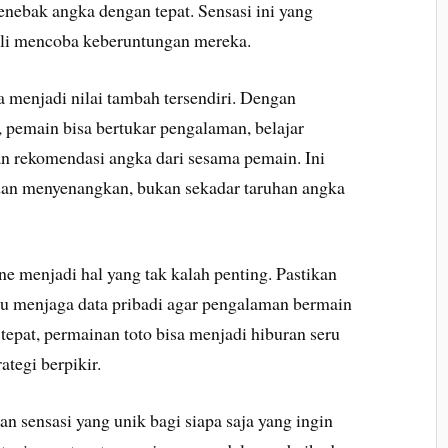
menebak angka dengan tepat. Sensasi ini yang
li mencoba keberuntungan mereka.
a menjadi nilai tambah tersendiri. Dengan
, pemain bisa bertukar pengalaman, belajar
an rekomendasi angka dari sesama pemain. Ini
dan menyenangkan, bukan sekadar taruhan angka
ne menjadi hal yang tak kalah penting. Pastikan
alu menjaga data pribadi agar pengalaman bermain
epat, permainan toto bisa menjadi hiburan seru
tegi berpikir.
 sensasi yang unik bagi siapa saja yang ingin