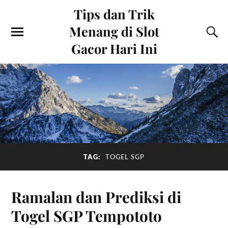
Tips dan Trik
Menang di Slot
Gacor Hari Ini
TAG:
TOGEL SGP
Ramalan dan Prediksi di
Togel SGP Tempototo