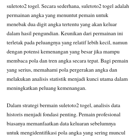
suletoto2 togel. Secara sederhana, suletoto2 togel adalah
permainan angka yang menuntut pemain untuk
menebak dua digit angka tertentu yang akan keluar
dalam hasil pengundian. Keunikan dari permainan ini
terletak pada peluangnya yang relatif lebih kecil, namun
dengan potensi kemenangan yang besar jika mampu
membaca pola dan tren angka secara tepat. Bagi pemain
yang serius, memahami pola pergerakan angka dan
melakukan analisis statistik menjadi kunci utama dalam
meningkatkan peluang kemenangan.
Dalam strategi bermain suletoto2 togel, analisis data
historis menjadi fondasi penting. Pemain profesional
biasanya memanfaatkan data keluaran sebelumnya
untuk mengidentifikasi pola angka yang sering muncul