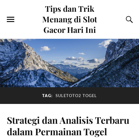
Tips dan Trik
Menang di Slot
Gacor Hari Ini
TAG:
SULETOTO2 TOGEL
Strategi dan Analisis Terbaru
dalam Permainan Togel