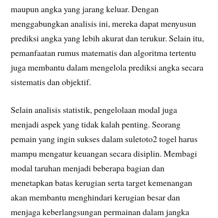
maupun angka yang jarang keluar. Dengan
menggabungkan analisis ini, mereka dapat menyusun
prediksi angka yang lebih akurat dan terukur. Selain itu,
pemanfaatan rumus matematis dan algoritma tertentu
juga membantu dalam mengelola prediksi angka secara
sistematis dan objektif.
Selain analisis statistik, pengelolaan modal juga
menjadi aspek yang tidak kalah penting. Seorang
pemain yang ingin sukses dalam suletoto2 togel harus
mampu mengatur keuangan secara disiplin. Membagi
modal taruhan menjadi beberapa bagian dan
menetapkan batas kerugian serta target kemenangan
akan membantu menghindari kerugian besar dan
menjaga keberlangsungan permainan dalam jangka