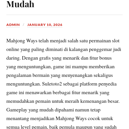
Mudah
ADMIN
JANUARY 10, 2026
Mahjong Ways telah menjadi salah satu permainan slot
online yang paling diminati di kalangan penggemar judi
daring. Dengan grafis yang menarik dan fitur bonus
yang menguntungkan, game ini mampu memberikan
pengalaman bermain yang menyenangkan sekaligus
menguntungkan. Suletoto2 sebagai platform penyedia
game ini menawarkan berbagai fitur menarik yang
memudahkan pemain untuk meraih kemenangan besar.
Gameplay yang mudah dipahami namun tetap
menantang menjadikan Mahjong Ways cocok untuk
semua level pemain, baik pemula maupun yang sudah