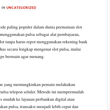
IN
UNCATEGORIZED
ode paling populer dalam dunia permainan slot
 menggunakan pulsa sebagai alat pembayaran,
lot tanpa harus repot menggunakan rekening bank
ahas secara lengkap mengenai slot pulsa, mulai
tips bermain agar menang.
nline yang memungkinkan pemain melakukan
pulsa telepon seluler. Metode ini mempermudah
s mudah ke layanan perbankan digital atau
an pulsa, transaksi menjadi lebih cepat dan