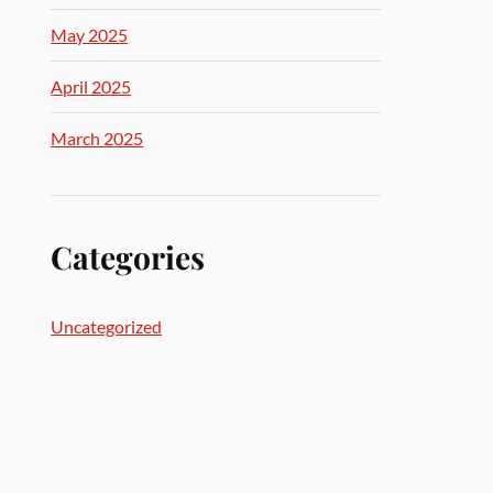
May 2025
April 2025
March 2025
Categories
Uncategorized