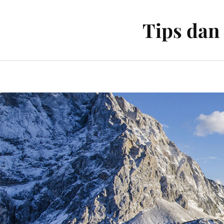
Tips dan 