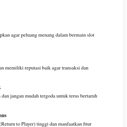
rapkan agar peluang menang dalam bermain slot
dan memiliki reputasi baik agar transaksi dan
k
 dan jangan mudah tergoda untuk terus bertaruh
onus
Return to Player) tinggi dan manfaatkan fitur