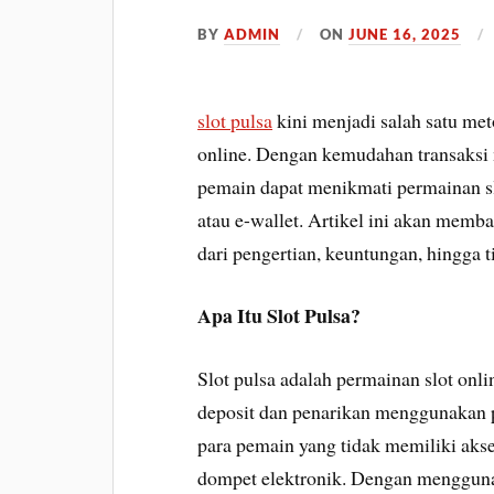
BY
ADMIN
ON
JUNE 16, 2025
slot pulsa
kini menjadi salah satu met
online. Dengan kemudahan transaksi
pemain dapat menikmati permainan s
atau e-wallet. Artikel ini akan memb
dari pengertian, keuntungan, hingga 
Apa Itu Slot Pulsa?
Slot pulsa adalah permainan slot o
deposit dan penarikan menggunakan 
para pemain yang tidak memiliki akse
dompet elektronik. Dengan menggunak