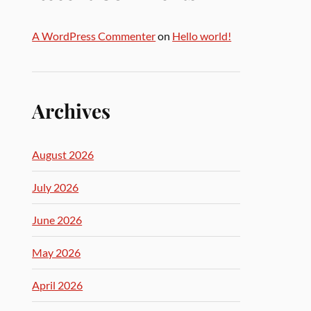
A WordPress Commenter
on
Hello world!
Archives
August 2026
July 2026
June 2026
May 2026
April 2026