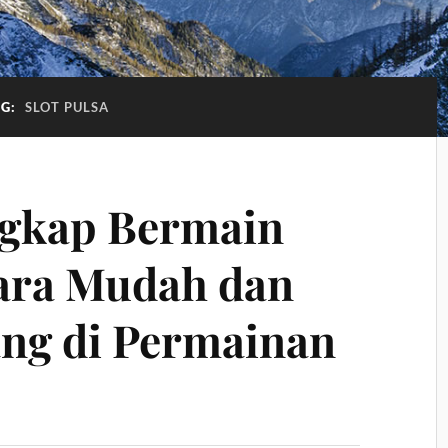
AG:
SLOT PULSA
gkap Bermain
Cara Mudah dan
ng di Permainan