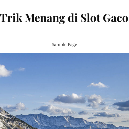
Trik Menang di Slot Gaco
Sample Page