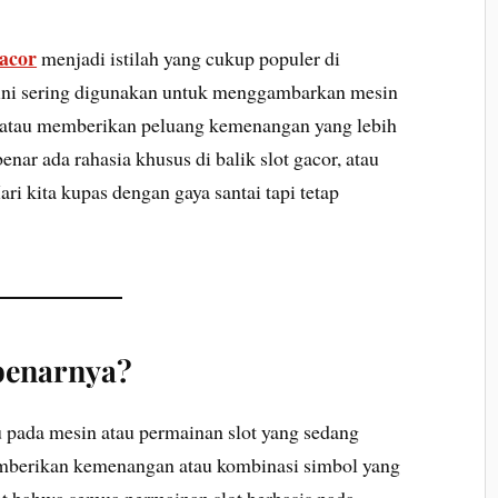
gacor
menjadi istilah yang cukup populer di
h ini sering digunakan untuk menggambarkan mesin
 atau memberikan peluang kemenangan yang lebih
enar ada rahasia khusus di balik slot gacor, atau
i kita kupas dengan gaya santai tapi tetap
ebenarnya?
u pada mesin atau permainan slot yang sedang
emberikan kemenangan atau kombinasi simbol yang