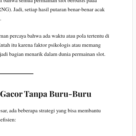
t bahwa semua permainan slot berbasis pada
NG). Jadi, setiap hasil putaran benar-benar acak
.
n percaya bahwa ada waktu atau pola tertentu di
Entah itu karena faktor psikologis atau memang
menjadi bagian menarik dalam dunia permainan slot.
t Gacor Tanpa Buru-Buru
ar, ada beberapa strategi yang bisa membantu
efisien: