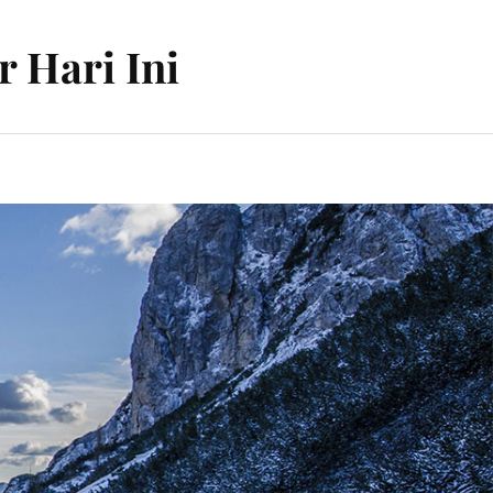
r Hari Ini