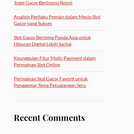
Togel Gacor Berlisensi Resmi
Analisis Perilaku Pemain dalam Mesin Slot
Gacor yang Sukses
Slot Gacor Bertema Panda Asia untuk
Hiburan Digital Lebih Santai
Keunggulan Fitur Multi-Payment dalam
Permainan Slot Online
Permainan Slot Gacor Favorit untuk
Penggemar Tema Petualangan Seru
Recent Comments