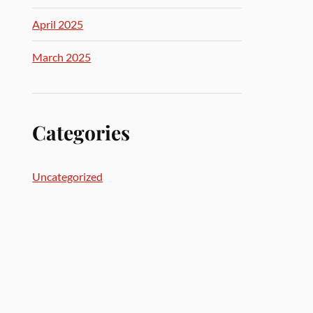
April 2025
March 2025
Categories
Uncategorized