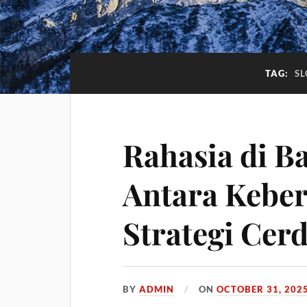
TAG:
SL
Rahasia di Ba
Antara Kebe
Strategi Cer
BY
ADMIN
ON
OCTOBER 31, 202