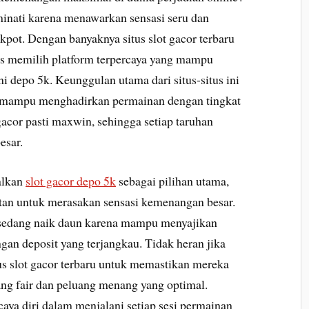
minati karena menawarkan sensasi seru dan
pot. Dengan banyaknya situs slot gacor terbaru
as memilih platform terpercaya yang mampu
i depo 5k. Keunggulan utama dari situs-situs ini
ti mampu menghadirkan permainan dengan tingkat
acor pasti maxwin, sehingga setiap taruhan
esar.
alkan
slot gacor depo 5k
sebagai pilihan utama,
tan untuk merasakan sensasi kemenangan besar.
sedang naik daun karena mampu menyajikan
an deposit yang terjangkau. Tidak heran jika
tus slot gacor terbaru untuk memastikan mereka
g fair dan peluang menang yang optimal.
caya diri dalam menjalani setiap sesi permainan