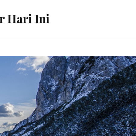
r Hari Ini