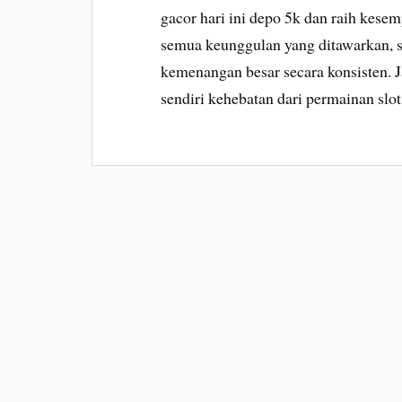
gacor hari ini depo 5k dan raih kes
semua keunggulan yang ditawarkan, 
kemenangan besar secara konsisten. J
sendiri kehebatan dari permainan slo