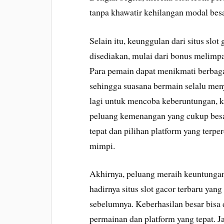
tanpa khawatir kehilangan modal besa
Selain itu, keunggulan dari situs slot
disediakan, mulai dari bonus melimp
Para pemain dapat menikmati berbagai
sehingga suasana bermain selalu men
lagi untuk mencoba keberuntungan, k
peluang kemenangan yang cukup besa
tepat dan pilihan platform yang terp
mimpi.
Akhirnya, peluang meraih keuntungan 
hadirnya situs slot gacor terbaru y
sebelumnya. Keberhasilan besar bisa 
permainan dan platform yang tepat. J