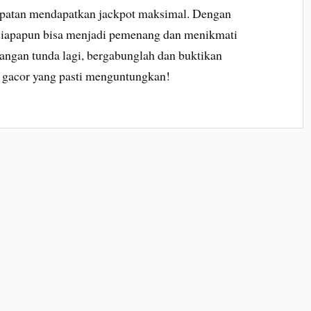
empatan mendapatkan jackpot maksimal. Dengan
siapapun bisa menjadi pemenang dan menikmati
angan tunda lagi, bergabunglah dan buktikan
t gacor yang pasti menguntungkan!