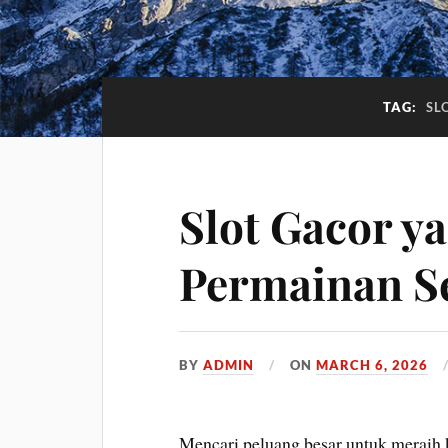
TAG:
SL
Slot Gacor 
Permainan S
BY
ADMIN
ON
MARCH 6, 2026
Mencari peluang besar untuk meraih 