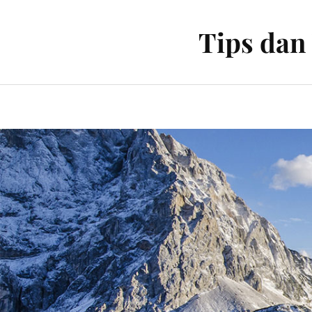
Tips dan 