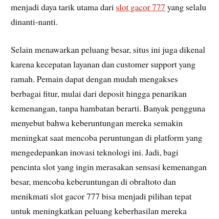
menjadi daya tarik utama dari
slot gacor 777
yang selalu
dinanti-nanti.
Selain menawarkan peluang besar, situs ini juga dikenal
karena kecepatan layanan dan customer support yang
ramah. Pemain dapat dengan mudah mengakses
berbagai fitur, mulai dari deposit hingga penarikan
kemenangan, tanpa hambatan berarti. Banyak pengguna
menyebut bahwa keberuntungan mereka semakin
meningkat saat mencoba peruntungan di platform yang
mengedepankan inovasi teknologi ini. Jadi, bagi
pencinta slot yang ingin merasakan sensasi kemenangan
besar, mencoba keberuntungan di obraltoto dan
menikmati slot gacor 777 bisa menjadi pilihan tepat
untuk meningkatkan peluang keberhasilan mereka