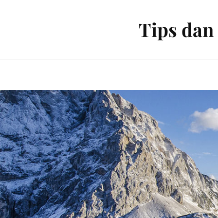
Tips dan 