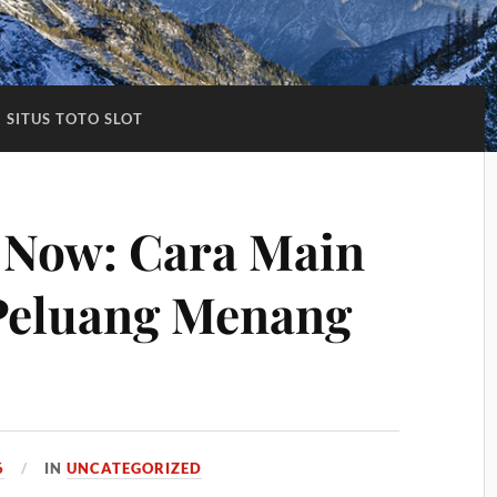
:
SITUS TOTO SLOT
 Now: Cara Main
 Peluang Menang
6
IN
UNCATEGORIZED