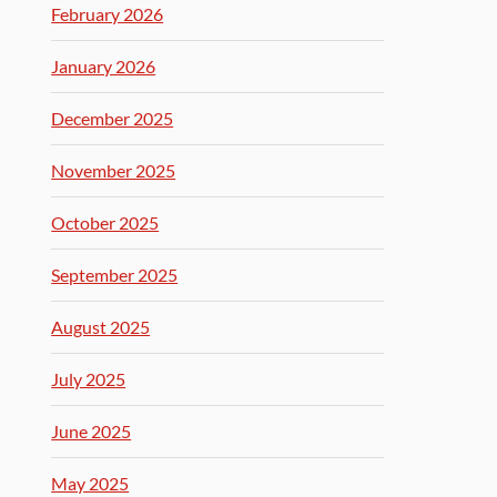
February 2026
January 2026
December 2025
November 2025
October 2025
September 2025
August 2025
July 2025
June 2025
May 2025