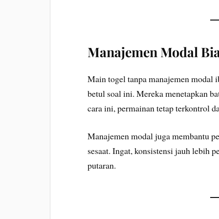
Manajemen Modal Bia
Main togel tanpa manajemen modal i
betul soal ini. Mereka menetapkan ba
cara ini, permainan tetap terkontrol 
Manajemen modal juga membantu pema
sesaat. Ingat, konsistensi jauh lebih
putaran.