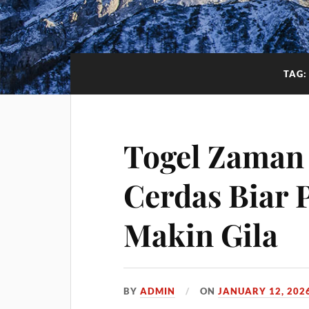
TAG
Togel Zaman
Cerdas Biar
Makin Gila
BY
ADMIN
ON
JANUARY 12, 202