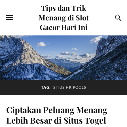
Tips dan Trik
Menang di Slot
Gacor Hari Ini
TAG:
SITUS HK POOLS
Ciptakan Peluang Menang
Lebih Besar di Situs Togel