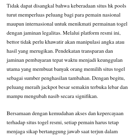
Tidak dapat disangkal bahwa keberadaan situs hk pools
turut memperluas peluang bagi para pemain nasional
maupun internasional untuk menikmati permainan togel
dengan jaminan legalitas. Melalui platform resmi ini,
bettor tidak perlu khawatir akan manipulasi angka atau
hasil yang merugikan. Pendekatan transparan dan
jaminan pembayaran tepat waktu menjadi keunggulan
utama yang membuat banyak orang memilih situs togel
sebagai sumber penghasilan tambahan. Dengan begitu,
peluang meraih jackpot besar semakin terbuka lebar dan
mampu mengubah nasib secara signifikan.
Bersamaan dengan kemudahan akses dan kepercayaan
terhadap situs togel resmi, setiap pemain harus tetap
menjaga sikap bertanggung jawab saat terjun dalam