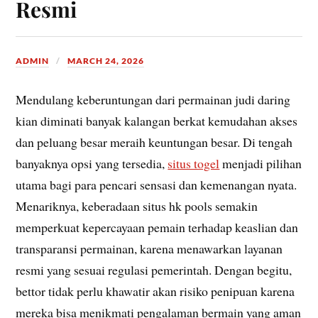
Resmi
ADMIN
MARCH 24, 2026
Mendulang keberuntungan dari permainan judi daring
kian diminati banyak kalangan berkat kemudahan akses
dan peluang besar meraih keuntungan besar. Di tengah
banyaknya opsi yang tersedia,
situs togel
menjadi pilihan
utama bagi para pencari sensasi dan kemenangan nyata.
Menariknya, keberadaan situs hk pools semakin
memperkuat kepercayaan pemain terhadap keaslian dan
transparansi permainan, karena menawarkan layanan
resmi yang sesuai regulasi pemerintah. Dengan begitu,
bettor tidak perlu khawatir akan risiko penipuan karena
mereka bisa menikmati pengalaman bermain yang aman