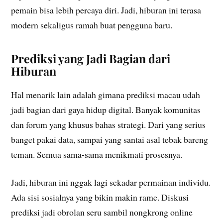
pemain bisa lebih percaya diri. Jadi, hiburan ini terasa
modern sekaligus ramah buat pengguna baru.
Prediksi yang Jadi Bagian dari
Hiburan
Hal menarik lain adalah gimana prediksi macau udah
jadi bagian dari gaya hidup digital. Banyak komunitas
dan forum yang khusus bahas strategi. Dari yang serius
banget pakai data, sampai yang santai asal tebak bareng
teman. Semua sama-sama menikmati prosesnya.
Jadi, hiburan ini nggak lagi sekadar permainan individu.
Ada sisi sosialnya yang bikin makin rame. Diskusi
prediksi jadi obrolan seru sambil nongkrong online