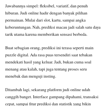
Jawabannya simpel: fleksibel, variatif, dan penuh
hiburan. Judi online hadir dengan banyak pilihan
permainan. Mulai dari slot, kartu, sampai angka
keberuntungan. Nah, prediksi macau jadi salah satu daya
tarik utama karena memberikan sensasi berbeda.
Buat sebagian orang, prediksi ini terasa seperti main
puzzle digital. Ada rasa puas tersendiri saat tebakan
mendekati hasil yang keluar. Jadi, bukan cuma soal
menang atau kalah, tapi juga tentang proses seru
menebak dan menguji insting.
Ditambah lagi, sekarang platform judi online udah
canggih banget. Interface gampang dipahami, transaksi
cepat, sampai fitur prediksi dan statistik yang bikin