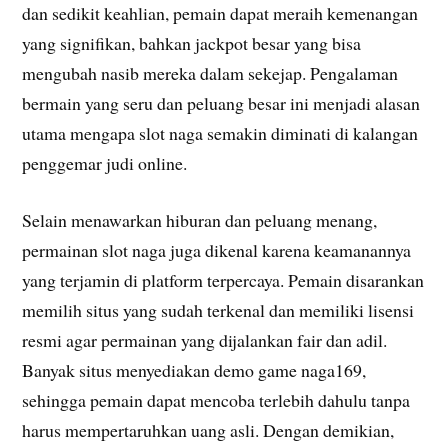
dan sedikit keahlian, pemain dapat meraih kemenangan
yang signifikan, bahkan jackpot besar yang bisa
mengubah nasib mereka dalam sekejap. Pengalaman
bermain yang seru dan peluang besar ini menjadi alasan
utama mengapa slot naga semakin diminati di kalangan
penggemar judi online.
Selain menawarkan hiburan dan peluang menang,
permainan slot naga juga dikenal karena keamanannya
yang terjamin di platform terpercaya. Pemain disarankan
memilih situs yang sudah terkenal dan memiliki lisensi
resmi agar permainan yang dijalankan fair dan adil.
Banyak situs menyediakan demo game naga169,
sehingga pemain dapat mencoba terlebih dahulu tanpa
harus mempertaruhkan uang asli. Dengan demikian,