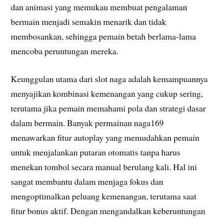
dan animasi yang memukau membuat pengalaman
bermain menjadi semakin menarik dan tidak
membosankan, sehingga pemain betah berlama-lama
mencoba peruntungan mereka.
Keunggulan utama dari slot naga adalah kemampuannya
menyajikan kombinasi kemenangan yang cukup sering,
terutama jika pemain memahami pola dan strategi dasar
dalam bermain. Banyak permainan naga169
menawarkan fitur autoplay yang memudahkan pemain
untuk menjalankan putaran otomatis tanpa harus
menekan tombol secara manual berulang kali. Hal ini
sangat membantu dalam menjaga fokus dan
mengoptimalkan peluang kemenangan, terutama saat
fitur bonus aktif. Dengan mengandalkan keberuntungan