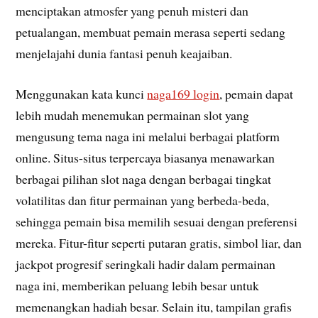
menciptakan atmosfer yang penuh misteri dan
petualangan, membuat pemain merasa seperti sedang
menjelajahi dunia fantasi penuh keajaiban.
Menggunakan kata kunci
naga169 login
, pemain dapat
lebih mudah menemukan permainan slot yang
mengusung tema naga ini melalui berbagai platform
online. Situs-situs terpercaya biasanya menawarkan
berbagai pilihan slot naga dengan berbagai tingkat
volatilitas dan fitur permainan yang berbeda-beda,
sehingga pemain bisa memilih sesuai dengan preferensi
mereka. Fitur-fitur seperti putaran gratis, simbol liar, dan
jackpot progresif seringkali hadir dalam permainan
naga ini, memberikan peluang lebih besar untuk
memenangkan hadiah besar. Selain itu, tampilan grafis