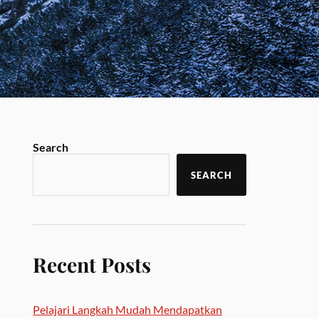
Search
SEARCH
Recent Posts
Pelajari Langkah Mudah Mendapatkan