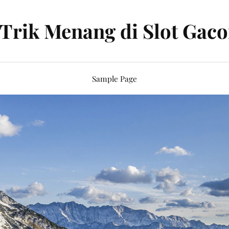
Trik Menang di Slot Gaco
Sample Page