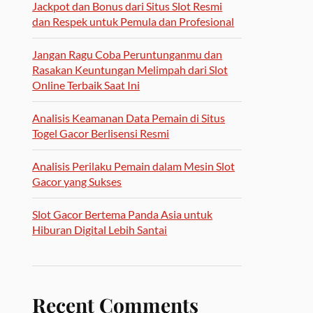
Jackpot dan Bonus dari Situs Slot Resmi
dan Respek untuk Pemula dan Profesional
Jangan Ragu Coba Peruntunganmu dan
Rasakan Keuntungan Melimpah dari Slot
Online Terbaik Saat Ini
Analisis Keamanan Data Pemain di Situs
Togel Gacor Berlisensi Resmi
Analisis Perilaku Pemain dalam Mesin Slot
Gacor yang Sukses
Slot Gacor Bertema Panda Asia untuk
Hiburan Digital Lebih Santai
Recent Comments