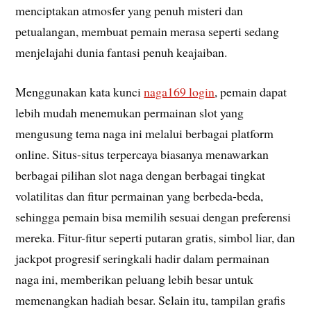
menciptakan atmosfer yang penuh misteri dan
petualangan, membuat pemain merasa seperti sedang
menjelajahi dunia fantasi penuh keajaiban.
Menggunakan kata kunci
naga169 login
, pemain dapat
lebih mudah menemukan permainan slot yang
mengusung tema naga ini melalui berbagai platform
online. Situs-situs terpercaya biasanya menawarkan
berbagai pilihan slot naga dengan berbagai tingkat
volatilitas dan fitur permainan yang berbeda-beda,
sehingga pemain bisa memilih sesuai dengan preferensi
mereka. Fitur-fitur seperti putaran gratis, simbol liar, dan
jackpot progresif seringkali hadir dalam permainan
naga ini, memberikan peluang lebih besar untuk
memenangkan hadiah besar. Selain itu, tampilan grafis