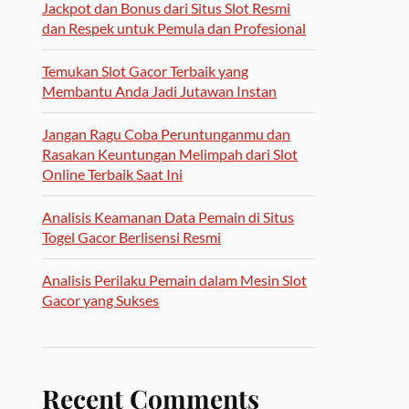
Jackpot dan Bonus dari Situs Slot Resmi
dan Respek untuk Pemula dan Profesional
Temukan Slot Gacor Terbaik yang
Membantu Anda Jadi Jutawan Instan
Jangan Ragu Coba Peruntunganmu dan
Rasakan Keuntungan Melimpah dari Slot
Online Terbaik Saat Ini
Analisis Keamanan Data Pemain di Situs
Togel Gacor Berlisensi Resmi
Analisis Perilaku Pemain dalam Mesin Slot
Gacor yang Sukses
Recent Comments