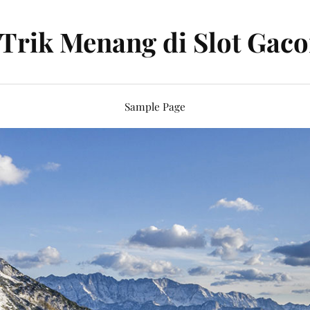
Trik Menang di Slot Gaco
Sample Page