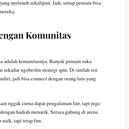
yang nyeleneh sekalipun. Jadi, setiap pemain bisa
mereka.
engan Komunitas
na adalah komunitasnya. Banyak pemain suka
sekadar ngobrolin strategi spin. Di sinilah sisi
endiri, jadi bisa connect dengan orang lain yang
main nggak cuma dapat pengalaman fair, tapi juga
 dengan hadiah menarik. Serasa gabung di arena
 naik, tapi tetap fun.