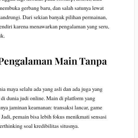
membuka gerbang baru, dan salah satunya lewat
andrungi. Dari sekian banyak pilihan permainan,
sendiri karena menawarkan pengalaman yang seru,
ik.
 Pengalaman Main Tanpa
a maya selalu ada yang asli dan ada juga yang
 di dunia judi online. Main di platform yang
punya jaminan keamanan: transaksi lancar, game
. Jadi, pemain bisa lebih fokus menikmati sensasi
rthinking soal kredibilitas situsnya.