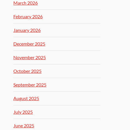
March 2026
February 2026
January 2026
December 2025
November 2025
October 2025
September 2025
August 2025
July 2025
June 2025