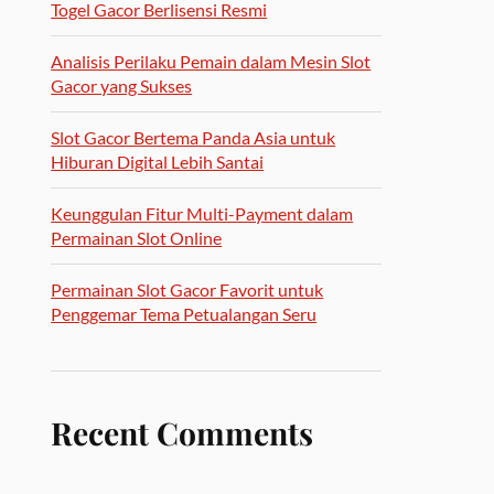
Togel Gacor Berlisensi Resmi
Analisis Perilaku Pemain dalam Mesin Slot
Gacor yang Sukses
Slot Gacor Bertema Panda Asia untuk
Hiburan Digital Lebih Santai
Keunggulan Fitur Multi-Payment dalam
Permainan Slot Online
Permainan Slot Gacor Favorit untuk
Penggemar Tema Petualangan Seru
Recent Comments