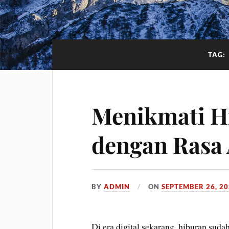
TAG:
Menikmati Hi
dengan Rasa
BY
ADMIN
ON
SEPTEMBER 26, 2
Di era digital sekarang, hiburan sudah