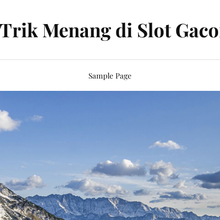
Trik Menang di Slot Gaco
Sample Page