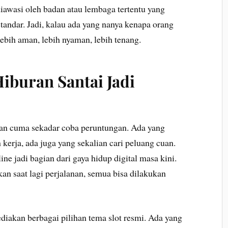
 diawasi oleh badan atau lembaga tertentu yang
andar. Jadi, kalau ada yang nanya kenapa orang
lebih aman, lebih nyaman, lebih tenang.
Hiburan Santai Jadi
n cuma sekadar coba peruntungan. Ada yang
kerja, ada juga yang sekalian cari peluang cuan.
line jadi bagian dari gaya hidup digital masa kini.
an saat lagi perjalanan, semua bisa dilakukan
diakan berbagai pilihan tema slot resmi. Ada yang