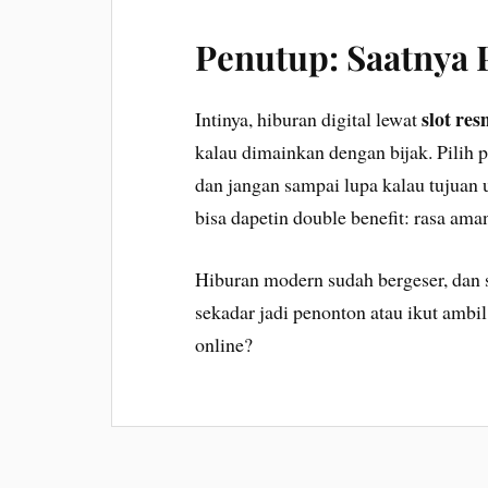
Penutup: Saatnya P
slot res
Intinya, hiburan digital lewat
kalau dimainkan dengan bijak. Pilih p
dan jangan sampai lupa kalau tujuan
bisa dapetin double benefit: rasa ama
Hiburan modern sudah bergeser, da
sekadar jadi penonton atau ikut ambil
online?