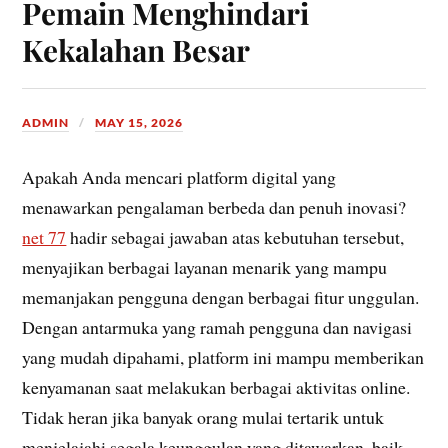
Pemain Menghindari
Kekalahan Besar
ADMIN
MAY 15, 2026
Apakah Anda mencari platform digital yang
menawarkan pengalaman berbeda dan penuh inovasi?
net 77
hadir sebagai jawaban atas kebutuhan tersebut,
menyajikan berbagai layanan menarik yang mampu
memanjakan pengguna dengan berbagai fitur unggulan.
Dengan antarmuka yang ramah pengguna dan navigasi
yang mudah dipahami, platform ini mampu memberikan
kenyamanan saat melakukan berbagai aktivitas online.
Tidak heran jika banyak orang mulai tertarik untuk
menjelajahi segala keunggulan yang ditawarkan, baik