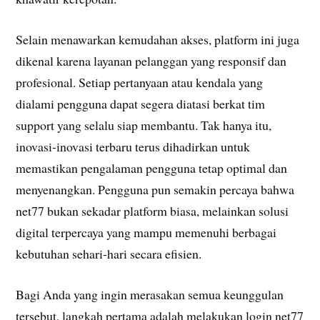
Selain menawarkan kemudahan akses, platform ini juga
dikenal karena layanan pelanggan yang responsif dan
profesional. Setiap pertanyaan atau kendala yang
dialami pengguna dapat segera diatasi berkat tim
support yang selalu siap membantu. Tak hanya itu,
inovasi-inovasi terbaru terus dihadirkan untuk
memastikan pengalaman pengguna tetap optimal dan
menyenangkan. Pengguna pun semakin percaya bahwa
net77 bukan sekadar platform biasa, melainkan solusi
digital terpercaya yang mampu memenuhi berbagai
kebutuhan sehari-hari secara efisien.
Bagi Anda yang ingin merasakan semua keunggulan
tersebut, langkah pertama adalah melakukan login net77