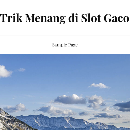
Trik Menang di Slot Gaco
Sample Page