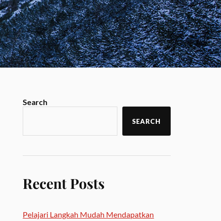
Search
SEARCH
Recent Posts
Pelajari Langkah Mudah Mendapatkan