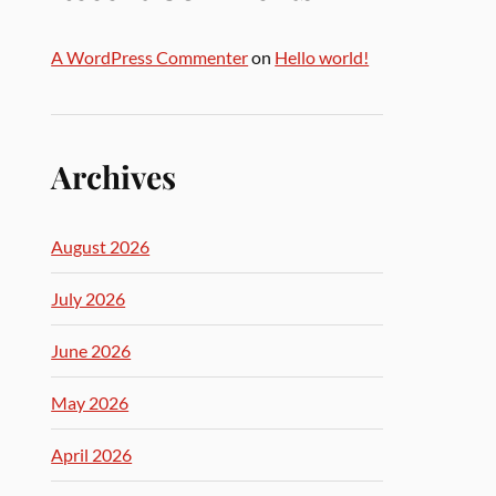
A WordPress Commenter
on
Hello world!
Archives
August 2026
July 2026
June 2026
May 2026
April 2026