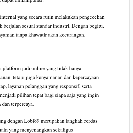
t internal yang secara rutin melakukan pengecekan
berjalan sesuai standar industri. Dengan begitu,
nyaman tanpa khawatir akan kecurangan.
platform judi online yang tidak hanya
an, tetapi juga kenyamanan dan kepercayaan
ap, layanan pelanggan yang responsif, serta
enjadi pilihan tepat bagi siapa saja yang ingin
 dan terpercaya.
abung dengan Lobi89 merupakan langkah cerdas
ain yang menyenangkan sekaligus