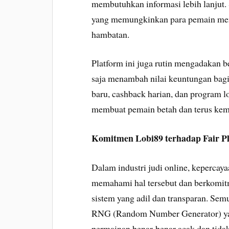
membutuhkan informasi lebih lanjut. 
yang memungkinkan para pemain meng
hambatan.
Platform ini juga rutin mengadakan b
saja menambah nilai keuntungan bag
baru, cashback harian, dan program lo
membuat pemain betah dan terus kem
Komitmen Lobi89 terhadap Fair Pl
Dalam industri judi online, kepercay
memahami hal tersebut dan berkomit
sistem yang adil dan transparan. Se
RNG (Random Number Generator) yan
permainan benar-benar acak dan tidak