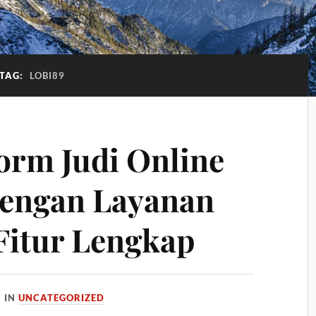
TAG:
LOBI89
form Judi Online
dengan Layanan
Fitur Lengkap
IN
UNCATEGORIZED