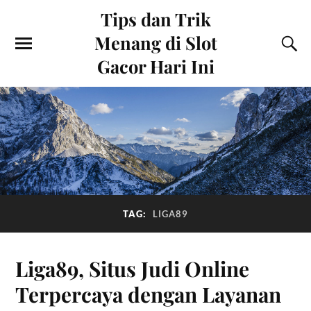
Tips dan Trik
Menang di Slot
Gacor Hari Ini
TAG:
LIGA89
Liga89, Situs Judi Online
Terpercaya dengan Layanan