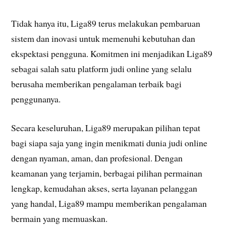
Tidak hanya itu, Liga89 terus melakukan pembaruan
sistem dan inovasi untuk memenuhi kebutuhan dan
ekspektasi pengguna. Komitmen ini menjadikan Liga89
sebagai salah satu platform judi online yang selalu
berusaha memberikan pengalaman terbaik bagi
penggunanya.
Secara keseluruhan, Liga89 merupakan pilihan tepat
bagi siapa saja yang ingin menikmati dunia judi online
dengan nyaman, aman, dan profesional. Dengan
keamanan yang terjamin, berbagai pilihan permainan
lengkap, kemudahan akses, serta layanan pelanggan
yang handal, Liga89 mampu memberikan pengalaman
bermain yang memuaskan.