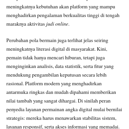
meningkatnya kebutuhan akan platform yang mampu
menghadirkan pengalaman berkualitas tinggi di tengah
maraknya aktivitas
judi online
.
Perubahan pola bermain juga terlihat jelas seiring
meningkatnya literasi digital di masyarakat. Kini,
pemain tidak hanya mencari hiburan, tetapi juga
menginginkan analisis, data statistik, serta fitur yang
mendukung pengambilan keputusan secara lebih
rasional. Platform modern yang menghadirkan
antarmuka ringkas dan mudah dipahami memberikan
nilai tambah yang sangat dihargai. Di sinilah peran
penyedia layanan permainan angka digital mulai bernilai
strategis: mereka harus menawarkan stabilitas sistem,
layanan responsif, serta akses informasi yang memadai.