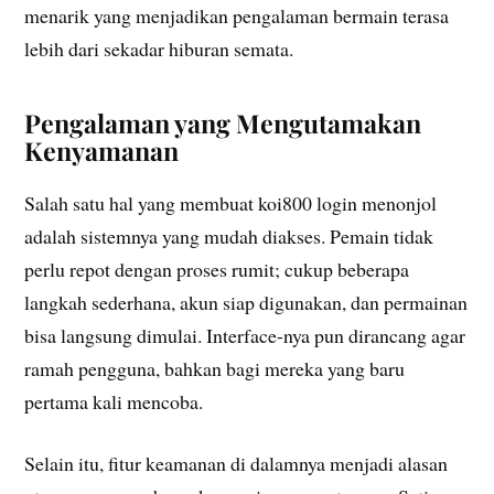
menarik yang menjadikan pengalaman bermain terasa
lebih dari sekadar hiburan semata.
Pengalaman yang Mengutamakan
Kenyamanan
Salah satu hal yang membuat koi800 login menonjol
adalah sistemnya yang mudah diakses. Pemain tidak
perlu repot dengan proses rumit; cukup beberapa
langkah sederhana, akun siap digunakan, dan permainan
bisa langsung dimulai. Interface-nya pun dirancang agar
ramah pengguna, bahkan bagi mereka yang baru
pertama kali mencoba.
Selain itu, fitur keamanan di dalamnya menjadi alasan