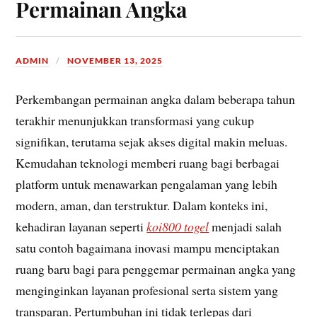
Permainan Angka
ADMIN
NOVEMBER 13, 2025
Perkembangan permainan angka dalam beberapa tahun
terakhir menunjukkan transformasi yang cukup
signifikan, terutama sejak akses digital makin meluas.
Kemudahan teknologi memberi ruang bagi berbagai
platform untuk menawarkan pengalaman yang lebih
modern, aman, dan terstruktur. Dalam konteks ini,
kehadiran layanan seperti
koi800 togel
menjadi salah
satu contoh bagaimana inovasi mampu menciptakan
ruang baru bagi para penggemar permainan angka yang
menginginkan layanan profesional serta sistem yang
transparan. Pertumbuhan ini tidak terlepas dari