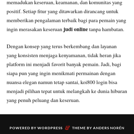
memadukan keseruan, keamanan, dan komunitas yang
positif. Setiap fitur yang ditawarkan dirancang untuk
memberikan pengalaman terbaik bagi para pemain yang
judi online
ingin merasakan keseruan
tanpa hambatan.
Dengan konsep yang terus berkembang dan layanan
yang konsisten menjaga kenyamanan, tidak heran jika
platform ini menjadi favorit banyak pemain. Jadi, bagi
siapa pun yang ingin menikmati permainan dengan
nuansa elegan namun tetap santai, koi800 login bisa
menjadi pilihan tepat untuk melangkah ke dunia hiburan
yang penuh peluang dan keseruan.
&
POWERED BY
WORDPRESS
THEME BY
ANDERS NORÉN