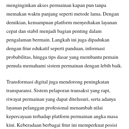
menginginkan akses permainan kapan pun tanpa
memakan waktu panjang seperti metode lama. Dengan
demikian, kemampuan platform menyediakan layanan
cepat dan stabil menjadi bagian penting dalam
pengalaman bermain. Langkah ini juga dipadukan
dengan fitur edukatif seperti panduan, informasi
probabilitas, hingga tips dasar yang membantu pemain
pemula memahami sistem permainan dengan lebih baik.
Transformasi digital juga mendorong peningkatan
transparansi. Sistem pelaporan transaksi yang rapi,
riwayat permainan yang dapat ditelusuri, serta adanya
layanan pelanggan profesional menambah nilai
kepercayaan terhadap platform permainan angka masa
kini. Keberadaan berbagai fitur ini memperkuat posisi