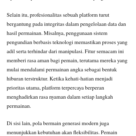
Selain itu, profesionalitas sebuah platform turut
bergantung pada integritas dalam pengelolaan data dan
hasil permainan. Misalnya, penggunaan sistem
pengundian berbasis teknologi memastikan proses yang
adil serta terhindar dari manipulasi. Fitur semacam ini
memberi rasa aman bagi pemain, terutama mereka yang
mulai mendalami permainan angka sebagai bentuk
hiburan terstruktur. Ketika kehati-hatian menjadi
prioritas utama, platform terpercaya berperan
menghadirkan rasa nyaman dalam setiap langkah
permainan.
Di sisi lain, pola bermain generasi modern juga
menunjukkan kebutuhan akan fleksibilitas. Pemain