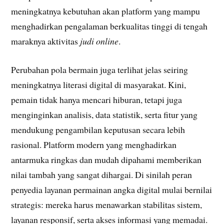
meningkatnya kebutuhan akan platform yang mampu
menghadirkan pengalaman berkualitas tinggi di tengah
maraknya aktivitas
judi online
.
Perubahan pola bermain juga terlihat jelas seiring
meningkatnya literasi digital di masyarakat. Kini,
pemain tidak hanya mencari hiburan, tetapi juga
menginginkan analisis, data statistik, serta fitur yang
mendukung pengambilan keputusan secara lebih
rasional. Platform modern yang menghadirkan
antarmuka ringkas dan mudah dipahami memberikan
nilai tambah yang sangat dihargai. Di sinilah peran
penyedia layanan permainan angka digital mulai bernilai
strategis: mereka harus menawarkan stabilitas sistem,
layanan responsif, serta akses informasi yang memadai.