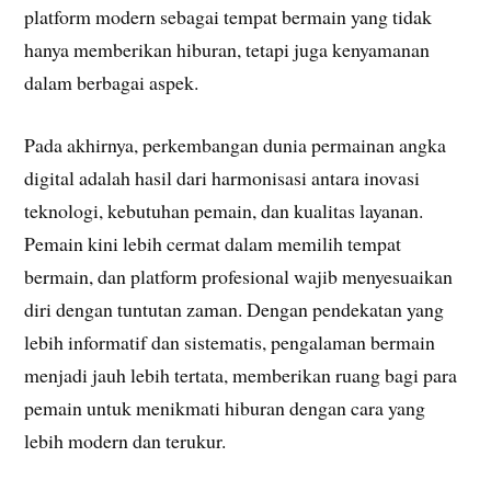
platform modern sebagai tempat bermain yang tidak
hanya memberikan hiburan, tetapi juga kenyamanan
dalam berbagai aspek.
Pada akhirnya, perkembangan dunia permainan angka
digital adalah hasil dari harmonisasi antara inovasi
teknologi, kebutuhan pemain, dan kualitas layanan.
Pemain kini lebih cermat dalam memilih tempat
bermain, dan platform profesional wajib menyesuaikan
diri dengan tuntutan zaman. Dengan pendekatan yang
lebih informatif dan sistematis, pengalaman bermain
menjadi jauh lebih tertata, memberikan ruang bagi para
pemain untuk menikmati hiburan dengan cara yang
lebih modern dan terukur.