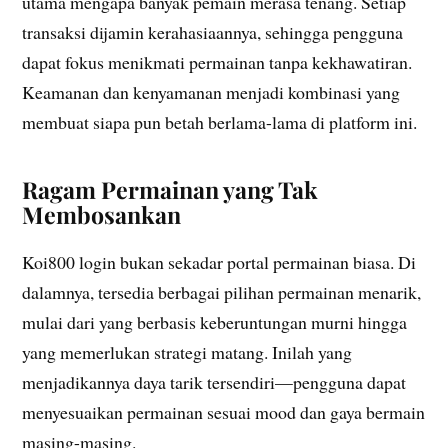
utama mengapa banyak pemain merasa tenang. Setiap
transaksi dijamin kerahasiaannya, sehingga pengguna
dapat fokus menikmati permainan tanpa kekhawatiran.
Keamanan dan kenyamanan menjadi kombinasi yang
membuat siapa pun betah berlama-lama di platform ini.
Ragam Permainan yang Tak
Membosankan
Koi800 login bukan sekadar portal permainan biasa. Di
dalamnya, tersedia berbagai pilihan permainan menarik,
mulai dari yang berbasis keberuntungan murni hingga
yang memerlukan strategi matang. Inilah yang
menjadikannya daya tarik tersendiri—pengguna dapat
menyesuaikan permainan sesuai mood dan gaya bermain
masing-masing.