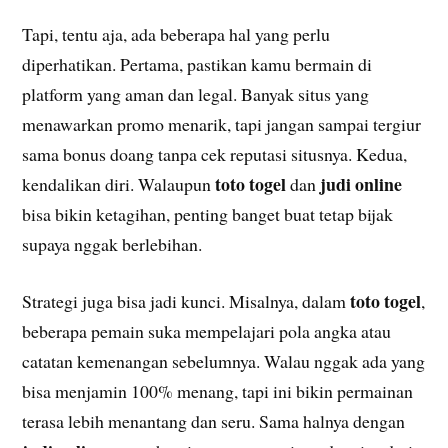
Tapi, tentu aja, ada beberapa hal yang perlu
diperhatikan. Pertama, pastikan kamu bermain di
platform yang aman dan legal. Banyak situs yang
menawarkan promo menarik, tapi jangan sampai tergiur
sama bonus doang tanpa cek reputasi situsnya. Kedua,
toto togel
judi online
kendalikan diri. Walaupun
dan
bisa bikin ketagihan, penting banget buat tetap bijak
supaya nggak berlebihan.
toto togel
Strategi juga bisa jadi kunci. Misalnya, dalam
,
beberapa pemain suka mempelajari pola angka atau
catatan kemenangan sebelumnya. Walau nggak ada yang
bisa menjamin 100% menang, tapi ini bikin permainan
terasa lebih menantang dan seru. Sama halnya dengan