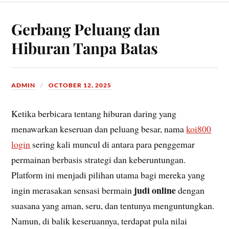
Gerbang Peluang dan
Hiburan Tanpa Batas
ADMIN
OCTOBER 12, 2025
Ketika berbicara tentang hiburan daring yang
menawarkan keseruan dan peluang besar, nama
koi800
login
sering kali muncul di antara para penggemar
permainan berbasis strategi dan keberuntungan.
Platform ini menjadi pilihan utama bagi mereka yang
judi online
ingin merasakan sensasi bermain
dengan
suasana yang aman, seru, dan tentunya menguntungkan.
Namun, di balik keseruannya, terdapat pula nilai