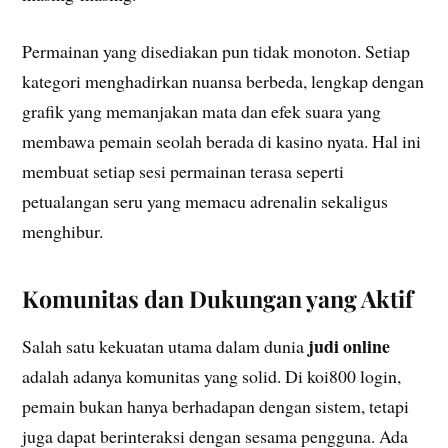
Permainan yang disediakan pun tidak monoton. Setiap
kategori menghadirkan nuansa berbeda, lengkap dengan
grafik yang memanjakan mata dan efek suara yang
membawa pemain seolah berada di kasino nyata. Hal ini
membuat setiap sesi permainan terasa seperti
petualangan seru yang memacu adrenalin sekaligus
menghibur.
Komunitas dan Dukungan yang Aktif
judi online
Salah satu kekuatan utama dalam dunia
adalah adanya komunitas yang solid. Di koi800 login,
pemain bukan hanya berhadapan dengan sistem, tetapi
juga dapat berinteraksi dengan sesama pengguna. Ada