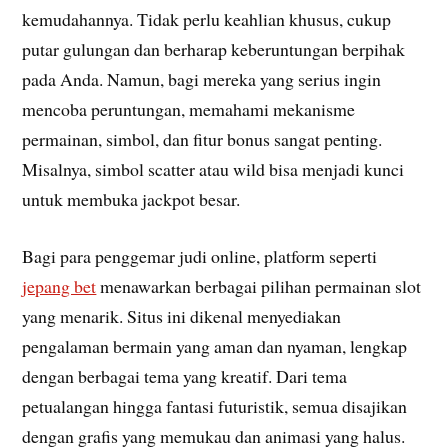
kemudahannya. Tidak perlu keahlian khusus, cukup
putar gulungan dan berharap keberuntungan berpihak
pada Anda. Namun, bagi mereka yang serius ingin
mencoba peruntungan, memahami mekanisme
permainan, simbol, dan fitur bonus sangat penting.
Misalnya, simbol scatter atau wild bisa menjadi kunci
untuk membuka jackpot besar.
Bagi para penggemar judi online, platform seperti
jepang bet
menawarkan berbagai pilihan permainan slot
yang menarik. Situs ini dikenal menyediakan
pengalaman bermain yang aman dan nyaman, lengkap
dengan berbagai tema yang kreatif. Dari tema
petualangan hingga fantasi futuristik, semua disajikan
dengan grafis yang memukau dan animasi yang halus.