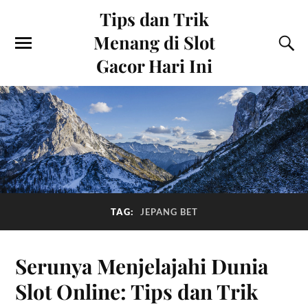
Tips dan Trik
Menang di Slot
Gacor Hari Ini
TAG:
JEPANG BET
Serunya Menjelajahi Dunia
Slot Online: Tips dan Trik