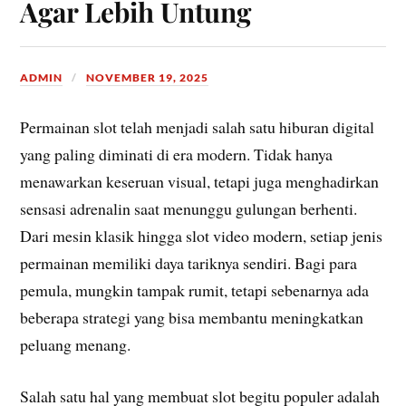
Agar Lebih Untung
ADMIN
NOVEMBER 19, 2025
Permainan slot telah menjadi salah satu hiburan digital
yang paling diminati di era modern. Tidak hanya
menawarkan keseruan visual, tetapi juga menghadirkan
sensasi adrenalin saat menunggu gulungan berhenti.
Dari mesin klasik hingga slot video modern, setiap jenis
permainan memiliki daya tariknya sendiri. Bagi para
pemula, mungkin tampak rumit, tetapi sebenarnya ada
beberapa strategi yang bisa membantu meningkatkan
peluang menang.
Salah satu hal yang membuat slot begitu populer adalah