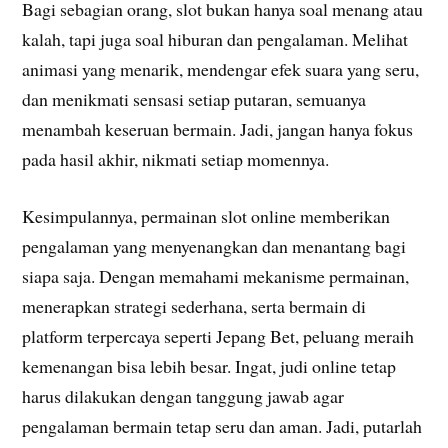
Bagi sebagian orang, slot bukan hanya soal menang atau
kalah, tapi juga soal hiburan dan pengalaman. Melihat
animasi yang menarik, mendengar efek suara yang seru,
dan menikmati sensasi setiap putaran, semuanya
menambah keseruan bermain. Jadi, jangan hanya fokus
pada hasil akhir, nikmati setiap momennya.
Kesimpulannya, permainan slot online memberikan
pengalaman yang menyenangkan dan menantang bagi
siapa saja. Dengan memahami mekanisme permainan,
menerapkan strategi sederhana, serta bermain di
platform terpercaya seperti Jepang Bet, peluang meraih
kemenangan bisa lebih besar. Ingat, judi online tetap
harus dilakukan dengan tanggung jawab agar
pengalaman bermain tetap seru dan aman. Jadi, putarlah