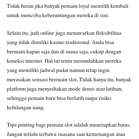
Tidak heran jika banyak pemain loyal memilih kembali
untuk mencoba keberuntungan mereka di sini.
Selain itu, judi online juga menawarkan fleksibilitas
yang tidak dimiliki kasino tradisional. Anda bisa
bermain kapan saja dan di mana saja, cukup dengan
koneksi internet. Hal ini tentu memudahkan mereka
yang memiliki jadwal padat namun tetap ingin
merasakan sensasi bermain slot. Tidak hanya itu, banyak
platform juga menyediakan mode demo atau latihan,
sehingga pemain baru bisa berlatih tanpa risiko
kehilangan uang.
Tips penting bagi pemain slot adalah menetapkan batas.
Jangan terlalu terbawa suasana saat kemenangan atau