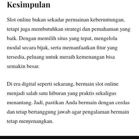
Kesimpulan
Slot online bukan sekadar permainan keberuntungan,
tetapi juga membutuhkan strategi dan pemahaman yang
baik. Dengan memilih situs yang tepat, mengelola
modal secara bijak, serta memanfaatkan fitur yang
tersedia, peluang untuk meraih kemenangan bisa
semakin besar.
Di era digital seperti sekarang, bermain slot online
menjadi salah satu hiburan yang praktis sekaligus
menantang. Jadi, pastikan Anda bermain dengan cerdas
dan tetap bertanggung jawab agar pengalaman bermain
tetap menyenangkan.