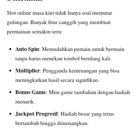
Slot online masa kini tidak hanya soal memutar
gulungan. Banyak fitur canggih yang membuat
permainan semakin seru:
Auto Spin
: Memudahkan pemain untuk bermain
tanpa harus menekan tombol berulang kali.
Multiplier
: Pengganda kemenangan yang bisa
meningkatkan hasil secara signifikan.
Bonus Game
: Mini game tambahan dengan hadiah
menarik.
Jackpot Progresif
: Hadiah besar yang terus
bertambah hingga dimenangkan.