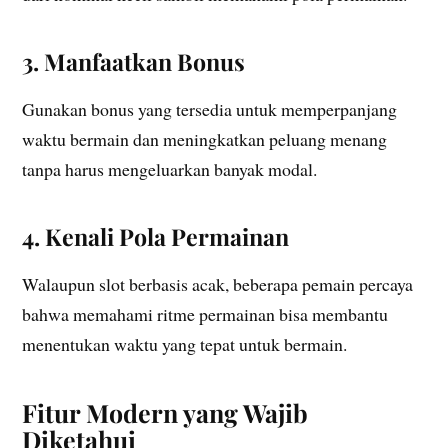
3. Manfaatkan Bonus
Gunakan bonus yang tersedia untuk memperpanjang
waktu bermain dan meningkatkan peluang menang
tanpa harus mengeluarkan banyak modal.
4. Kenali Pola Permainan
Walaupun slot berbasis acak, beberapa pemain percaya
bahwa memahami ritme permainan bisa membantu
menentukan waktu yang tepat untuk bermain.
Fitur Modern yang Wajib
Diketahui