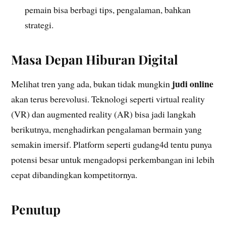
pemain bisa berbagi tips, pengalaman, bahkan
strategi.
Masa Depan Hiburan Digital
judi online
Melihat tren yang ada, bukan tidak mungkin
akan terus berevolusi. Teknologi seperti virtual reality
(VR) dan augmented reality (AR) bisa jadi langkah
berikutnya, menghadirkan pengalaman bermain yang
semakin imersif. Platform seperti gudang4d tentu punya
potensi besar untuk mengadopsi perkembangan ini lebih
cepat dibandingkan kompetitornya.
Penutup