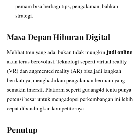
pemain bisa berbagi tips, pengalaman, bahkan
strategi.
Masa Depan Hiburan Digital
judi online
Melihat tren yang ada, bukan tidak mungkin
akan terus berevolusi. Teknologi seperti virtual reality
(VR) dan augmented reality (AR) bisa jadi langkah
berikutnya, menghadirkan pengalaman bermain yang
semakin imersif. Platform seperti gudang4d tentu punya
potensi besar untuk mengadopsi perkembangan ini lebih
cepat dibandingkan kompetitornya.
Penutup